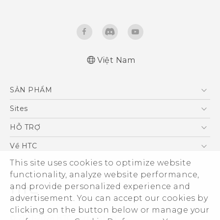
Việt Nam
English - Quick start guide
SẢN PHẨM
English - User manual
5G
Sites
Điện Thoại Thông Minh
HTC Dev
HỖ TRỢ
VIVE
HTC Research
Trung tâm hỗ trợ
Về HTC
Hỗ trợ bảo hành HTC
ESG
This site uses cookies to optimize website
functionality, analyze website performance,
Nhà đầu tư
and provide personalized experience and
Làm việc tại HTC
advertisement. You can accept our cookies by
Chính sách bảo mật
clicking on the button below or manage your
© 2011-2026 HTC Corporation