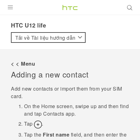
SẢN PHẨM
HTC U12 life‎
VIVE
Tải về Tài liệu hướng dẫn
G REIGNS
ĐIỆN THOẠI THÔNG MINH
< < Menu
Adding a new contact
VIVERSE
ỨNG DỤNG
Add new contacts or import them from your SIM
card.
HỖ TRỢ
On the
Home
screen, swipe up and then find
and tap
Contacts
app.
Tap
.
Tap the
First name
field, and then enter the