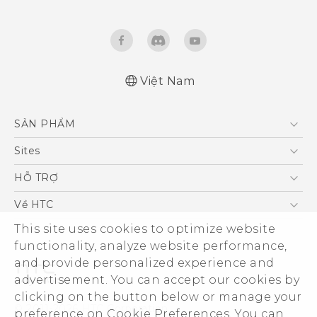
Việt Nam
English - Quick start guide
SẢN PHẨM
English - User manual
5G
Sites
Điện Thoại Thông Minh
HTC Dev
HỖ TRỢ
VIVE
HTC Research
Trung tâm hỗ trợ
Về HTC
Hỗ trợ bảo hành HTC
This site uses cookies to optimize website
ESG
functionality, analyze website performance,
Nhà đầu tư
and provide personalized experience and
Làm việc tại HTC
advertisement. You can accept our cookies by
Chính sách bảo mật
clicking on the button below or manage your
© 2011-2026 HTC Corporation
preference on Cookie Preferences. You can
Bảo mật sản phẩm