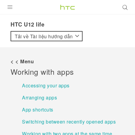
SẢN PHẨM
HTC U12 life‎
VIVE
Tải về Tài liệu hướng dẫn
G REIGNS
ĐIỆN THOẠI THÔNG MINH
< < Menu
Working with apps
VIVERSE
ỨNG DỤNG
Accessing your apps
HỖ TRỢ
Arranging apps
App shortcuts
Switching between recently opened apps
Working with two apps at the same time