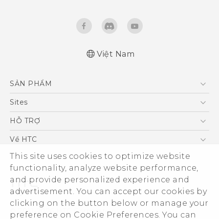
Việt Nam
English - Quick start guide
SẢN PHẨM
English - User manual
5G
Sites
Điện Thoại Thông Minh
HTC Dev
HỖ TRỢ
VIVE
HTC Research
Trung tâm hỗ trợ
Về HTC
Hỗ trợ bảo hành HTC
This site uses cookies to optimize website
ESG
functionality, analyze website performance,
Nhà đầu tư
and provide personalized experience and
Làm việc tại HTC
advertisement. You can accept our cookies by
Chính sách bảo mật
clicking on the button below or manage your
© 2011-2026 HTC Corporation
preference on Cookie Preferences. You can
Bảo mật sản phẩm