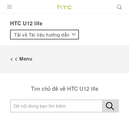
SẢN PHẨM
HTC U12 life‎
VIVE
Tải về Tài liệu hướng dẫn
G REIGNS
ĐIỆN THOẠI THÔNG MINH
< < Menu
VIVERSE
ỨNG DỤNG
Tìm chủ đề về HTC U12 life
HỖ TRỢ