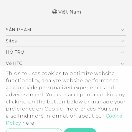
Việt Nam
Quick start guide
SẢN PHẨM
User manual
5G
Sites
Điện Thoại Thông Minh
HTC Dev
HỖ TRỢ
VIVE
HTC Research
Trung tâm hỗ trợ
Về HTC
Hỗ trợ bảo hành HTC
This site uses cookies to optimize website
ESG
functionality, analyze website performance,
Nhà đầu tư
and provide personalized experience and
Làm việc tại HTC
advertisement. You can accept our cookies by
Chính sách bảo mật
clicking on the button below or manage your
© 2011-2026 HTC Corporation
preference on Cookie Preferences. You can
Bảo mật sản phẩm
also find more information about our
Cookie
Legal Terms
Thông Tin Đấu Thầu
Policy
here.
Security and Privacy Whitepaper
Privacy Contact:
Global-Privacy@htc.com