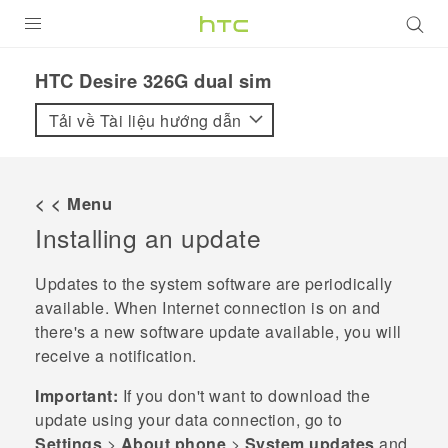
SẢN PHẨM
HTC Desire 326G dual sim‎
VIVE
Tải về Tài liệu hướng dẫn
G REIGNS
ĐIỆN THOẠI THÔNG MINH
< < Menu
Installing an update
VIVERSE
ỨNG DỤNG
Updates to the system software are periodically
available. When Internet connection is on and
HỖ TRỢ
there's a new software update available, you will
receive a notification.
Important:
If you don't want to download the
update using your data connection, go to
Settings
>
About phone
>
System updates
and