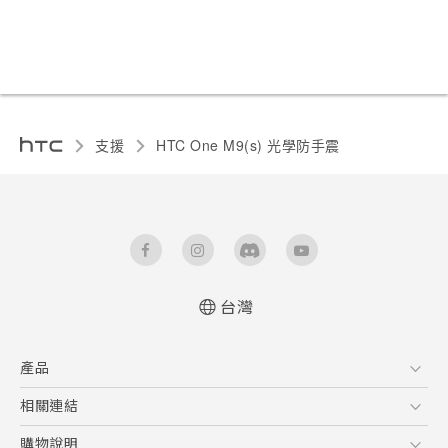
支援
HTC One M9(s) 光學防手震‎
台灣
快速入門手冊
產品
使用手冊
5G
相關連結
智慧型手機
HTC Research
購物說明