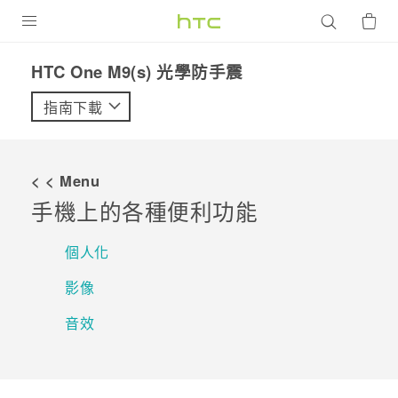
產品
HTC One M9(s) 光學防手震‎
VIVE
指南下載
G REIGNS
智慧型手機
< < Menu
配件
手機上的各種便利功能
VIVERSE
個人化
優惠專區
影像
焦點訊息
銷售門市
音效
校園專案
銷售通路
支援服務
企業採購
VIVELAND