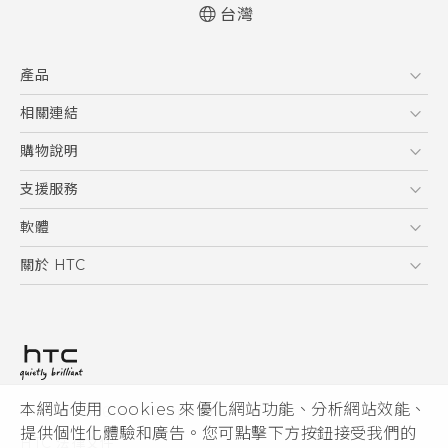
台灣
快速入門手冊
產品
使用手冊
5G
相關連結
智慧型手機
HTC Research
購物說明
配件
購物須知
支援服務
VIVE
訂單管理
到府收送維修服務
軟體
付款方式
服務中心資訊
應用程式
關於 HTC
售後服務
客戶服務佈告欄
手機功能
ESG
常見問題
產品有限保固說明
相機工具
新聞稿
HTC Sync Manager
投資人
加入 HTC
本網站使用 cookies 來優化網站功能、分析網站效能、
© 2011-2026 HTC Corporation
隱私權政策
提供個性化體驗和廣告。您可點擊下方按鈕接受我們的
HTC 法律文件