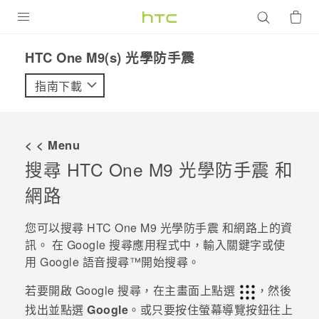
產品
HTC One M9(s) 光學防手震‎
VIVE
指南下載
G REIGNS
智慧型手機
< < Menu
配件
搜尋
HTC One M9 光學防手震
和
網路
VIVERSE
優惠專區
您可以搜尋
HTC One M9 光學防手震
和網路上的資
訊。 在
Google 搜尋
應用程式中，輸入關鍵字或使
焦點訊息
銷售門市
用
Google
語音搜尋™
開始搜尋。
校園專案
銷售通路
支援服務
若要開啟
Google 搜尋
，在主畫面上點選
，然後
企業採購
找出並點選
Google
。或只要按住螢幕導覽按鈕往上
VIVELAND