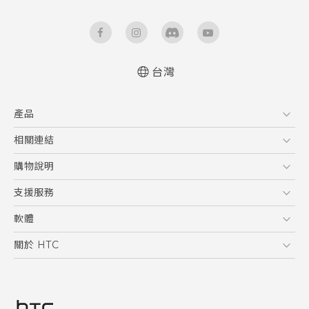
台灣
快速入門手冊
產品
使用手冊
5G
相關連結
智慧型手機
HTC Research
購物說明
配件
購物須知
支援服務
VIVE
訂單管理
到府收送維修服務
軟體
付款方式
服務中心資訊
應用程式
關於 HTC
售後服務
客戶服務佈告欄
手機功能
ESG
常見問題
產品有限保固說明
相機工具
新聞稿
HTC Sync Manager