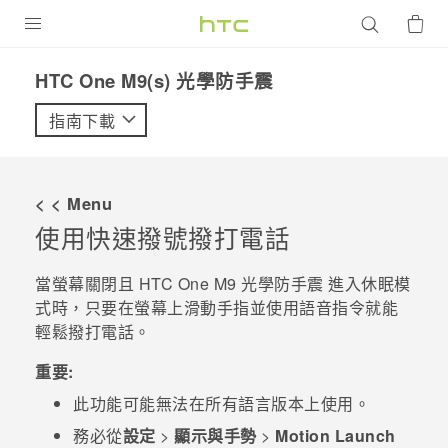
產品
HTC One M9(s) 光學防手震‎
VIVE
指南下載
G REIGNS
智慧型手機
< < Menu
配件
使用快速撥號撥打電話
VIVERSE
當螢幕關閉且
HTC One M9 光學防手震
進入休眠模
式時，只要在螢幕上滑動手指並使用語音指令就能
優惠專區
輕鬆撥打電話。
焦點訊息
銷售門市
重要:
校園專案
銷售通路
支援服務
此功能可能無法在所有語言版本上使用。
企業採購
務必從
設定
>
顯示與手勢
>
Motion Launch
VIVELAND