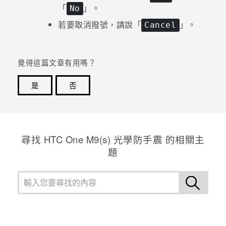
「
」。
No
若要取消撥號，請說「
」。
Cancel
覺得這篇文章有用嗎？
是
否
感謝您！您的意見回報可協助他人查看最實用的資訊。
尋找 HTC One M9(s) 光學防手震 的相關主
題