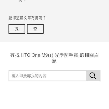
登入
覺得這篇文章有用嗎？
是
否
感謝您！您的意見回報可協助他人查看最實用的資訊。
尋找 HTC One M9(s) 光學防手震 的相關主
題