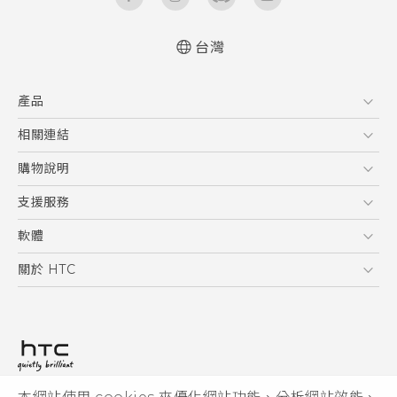
台灣
快速入門手冊
產品
使用手冊
5G
相關連結
智慧型手機
HTC Research
購物說明
配件
購物須知
支援服務
VIVE
訂單管理
到府收送維修服務
軟體
付款方式
服務中心資訊
應用程式
關於 HTC
售後服務
客戶服務佈告欄
手機功能
ESG
常見問題
產品有限保固說明
相機工具
新聞稿
HTC Sync Manager
投資人
加入 HTC