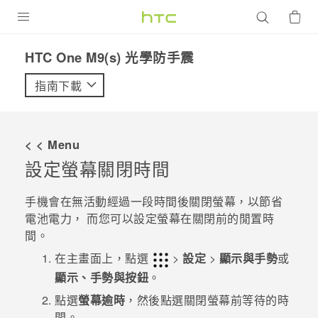
產品
HTC One M9(s) 光學防手震‎
VIVE
指南下載
G REIGNS
智慧型手機
< < Menu
配件
設定螢幕關閉時間
VIVERSE
手機會在無活動經過一段時間後關閉螢幕，以節省
電池電力， 而您可以設定螢幕在關閉前的閒置時
優惠專區
間。
焦點訊息
銷售門市
在
主畫面
上，點選
>
設定
>
顯示與手勢
或
顯示、手勢與按鈕
。
校園專案
銷售通路
支援服務
點選
螢幕逾時
，然後點選關閉螢幕前等待的時
企業採購
間。
VIVELAND