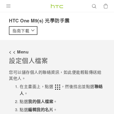
產品
HTC One M9(s) 光學防手震‎
VIVE
指南下載
G REIGNS
智慧型手機
< < Menu
配件
設定個人檔案
VIVERSE
您可以儲存個人的聯絡資訊，如此便能輕鬆傳送給
其他人。
優惠專區
在
主畫面
上，點選
，然後找出並點選
聯絡
焦點訊息
銷售門市
人
。
校園專案
點選
我的個人檔案
。
銷售通路
支援服務
點選
編輯我的名片
。
企業採購
VIVELAND