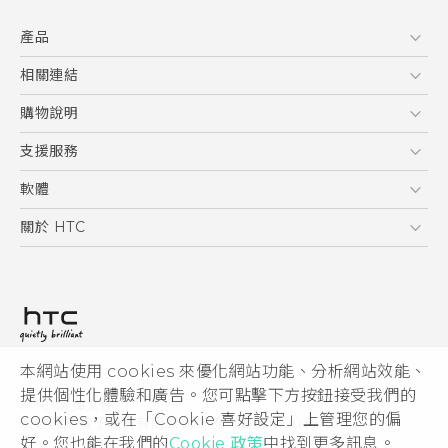
快速入門手冊
產品
使用手冊
5G
相關連結
智慧型手機
HTC Research
購物說明
配件
購物須知
支援服務
VIVE
訂單管理
到府收送維修服務
軟體
付款方式
服務中心資訊
應用程式
關於 HTC
售後服務
客戶服務佈告欄
手機功能
ESG
常見問題
產品有限保固說明
相機工具
新聞稿
HTC Sync Manager
投資人
加入 HTC
本網站使用 cookies 來優化網站功能、分析網站效能、
© 2011-2026 HTC Corporation
隱私權政策
提供個性化體驗和廣告。您可點擊下方按鈕接受我們的
HTC 法律文件
產品安全性
cookies，或在「Cookie 喜好設定」上管理您的偏
宏達國際電子股份有限公司 | 統一編號16003518
好。您也能在我們的
Cookie 政策
中找到更多訊息。
Cookie