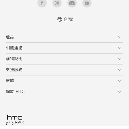
台灣
快速入門手冊
產品
使用手冊
5G
相關連結
智慧型手機
HTC Research
購物說明
配件
購物須知
支援服務
VIVE
訂單管理
到府收送維修服務
軟體
付款方式
服務中心資訊
應用程式
關於 HTC
售後服務
客戶服務佈告欄
手機功能
ESG
常見問題
產品有限保固說明
相機工具
新聞稿
HTC Sync Manager
投資人
加入 HTC