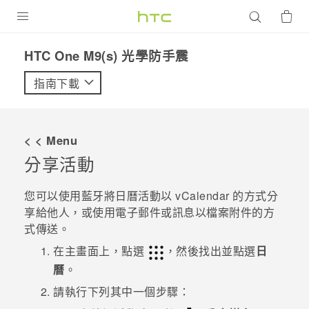
產品
HTC One M9(s) 光學防手震‎
VIVE
指南下載
G REIGNS
智慧型手機
< < Menu
配件
分享活動
VIVERSE
您可以使用
藍牙
將日曆活動以 vCalendar 的方式分
享給他人，或使用電子郵件或訊息以檔案附件的方
優惠專區
式傳送。
焦點訊息
銷售門市
在
主畫面
上，點選
，然後找出並點選
日
曆
。
校園專案
銷售通路
支援服務
請執行下列其中一個步驟：
企業採購
VIVELAND