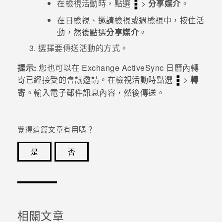
在檢視活動時，點選
>
分享媒介
。
在日檢視、邀請檢視或週檢視中，按住活
登入
動，然後點選
分享媒介
。
選擇要傳送活動的方式。
提示:
您也可以在 Exchange
ActiveSync
日曆內轉
寄已經接受的會議邀請。在檢視活動時點選
>
轉
寄
。輸入電子郵件訊息內容，然後傳送。
覺得這篇文章有用嗎？
是
否
感謝您！您的意見回報可協助他人查看最實用的資訊。
相關文章