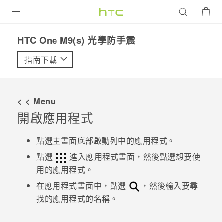
產品
HTC One M9(s) 光學防手震‎
VIVE
指南下載
G REIGNS
智慧型手機
< < Menu
配件
開啟應用程式
VIVERSE
點選主畫面底部啟動列中的應用程式。
優惠專區
點選
進入
應用程式
畫面，然後點選想要使
用的應用程式。
焦點訊息
銷售門市
在
應用程式
畫面中，點選
，然後輸入要尋
校園專案
找的應用程式的名稱。
銷售通路
支援服務
企業採購
VIVELAND