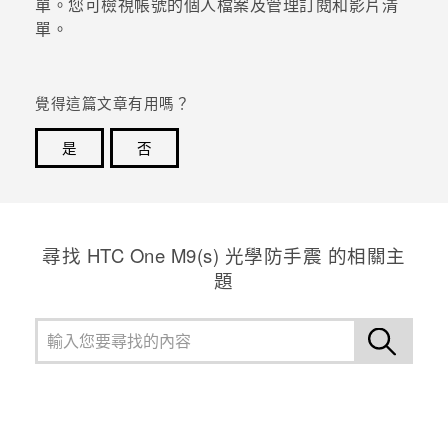
單。您可檢視帳號的個人檔案及管理訂閱和影片清
單。
覺得這篇文章有用嗎？
是
否
感謝您！您的意見回報可協助他人查看最實用的資訊。
尋找 HTC One M9(s) 光學防手震 的相關主
題