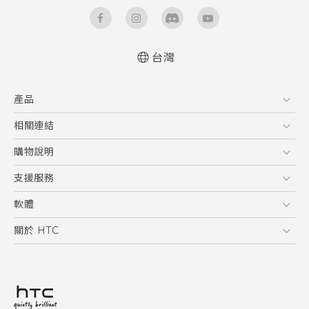
台灣
快速入門手冊
產品
使用手冊
5G
相關連結
智慧型手機
HTC Research
購物說明
配件
購物須知
支援服務
VIVE
訂單管理
到府收送維修服務
軟體
付款方式
服務中心資訊
應用程式
關於 HTC
售後服務
客戶服務佈告欄
手機功能
ESG
常見問題
產品有限保固說明
相機工具
新聞稿
HTC Sync Manager
投資人