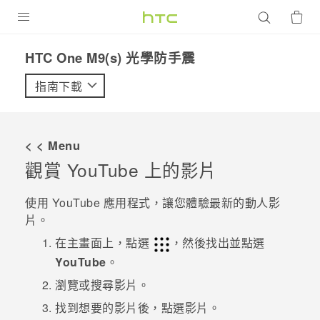
產品
HTC One M9(s) 光學防手震‎
VIVE
指南下載
G REIGNS
智慧型手機
< < Menu
配件
觀賞
YouTube
上的影片
VIVERSE
使用
YouTube
應用程式，讓您體驗最新的動人影
片。
優惠專區
在
主畫面
上，點選
，然後找出並點選
焦點訊息
銷售門市
YouTube
。
校園專案
瀏覽或搜尋影片。
銷售通路
支援服務
找到想要的影片後，點選影片。
企業採購
VIVELAND