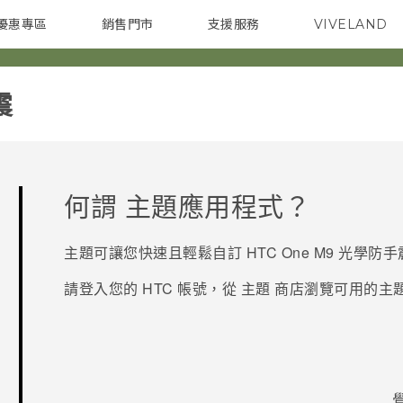
優惠專區
銷售門市
支援服務
VIVELAND
焦點訊息
智慧型手機
校園專案
銷售通路
配件
企業採購
‎
何謂
主題
應用程式？
主題
可讓您快速且輕鬆自訂
HTC One M9 光學防手
請登入您的 HTC 帳號，從
主題
商店瀏覽可用的主