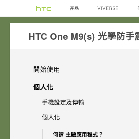
產品
VIVERSE
VIVE
G REIGNS
HTC One M9(s) 光學防手震
開始使用
手機上的各種便利功能
個人化
打開包裝
手機設定及傳輸
個人化
熟悉新手機的功能
個人化
HTC One M9 光學防手震
影像
初次設定 HTC One M9 光學防
手震
HTC Sense 首頁
後面板
何謂 主題應用程式？
音效