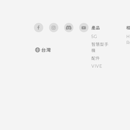
選取、複製及貼上文字
拍攝360 全景相片
規劃路線
在 Car 內搜尋地點
為 Nano SIM 卡指派 PIN 碼
HTC Sense 鍵盤
使用 HDR
觀賞 YouTube 上的影片
探索附近的景點
使用 TalkBack 導覽 HTC One
產品
M9 光學防手震
輸入文字
5G
H
慢動作錄影
建立影片播放清單
使用塗鴉
R
智慧型手
台灣
使用文字預測輸入文字
機
手動調整相機設定
使用時鐘
配件
使用滑行鍵盤
VIVE
將設定另存為拍攝模式
查看氣象
語音輸入文字
錄音
硬體或連線發生了問題嗎？