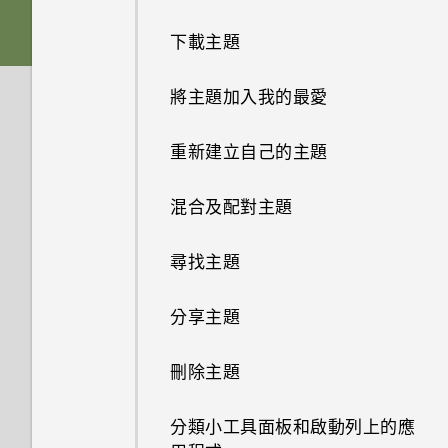
從雲端儲存空間還原備份
螢幕導覽按鈕
插槽和卡片固定座
下載主題
從 Android 手機傳輸內容
新增第四個導覽按鈕
Nano SIM 卡
將主題加入我的最愛
從 iPhone 傳輸內容的方式
重新排列導覽按鈕
記憶卡
重新建立自己的主題
透過 iCloud 傳送 iPhone 內容
休眠模式
為電池充電
混合及配對主題
透過藍牙從舊手機傳輸聯絡人
將螢幕解鎖
切換手機開關
尋找主題
取得聯絡人及其他內容的其他方
動作手勢
需要使用手機的快速指引嗎？
分享主題
法
觸控手勢
刪除主題
在手機和電腦之間傳送相片、影
片及音樂
開啟應用程式
分類小工具面板和啟動列上的應