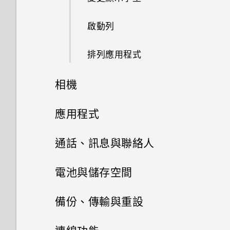
何謂 HTC Sense 首頁小工具？
啟動列
設定 HTC Sense 首頁小工具
排列應用程式
設定住家及工作位置
相機
Motion Launch 是什麼？
相機
應用程式
開啟或關閉 Motion Launch 手
HTC BlinkFeed
相機畫面
通話、訊息與聯絡人
勢
相片集
選擇拍攝模式
視訊通話和手機通話功能
何謂 HTC BlinkFeed？
電池與儲存空間
喚醒進入鎖定螢幕
相片編輯工具
訊息
在相片集內檢視相片和影片
縮放
餐廳推薦
電源及儲存空間管理
人臉追蹤
備份、傳輸與重設
喚醒及解鎖
娛樂
聯絡人
選取相片進行編輯
新增相片或影片至相簿
傳送簡訊 (SMS)
開啟或關閉相機閃光燈
在 HTC BlinkFeed 上新增內容
分享手機畫面
同步、備份及重設
顯示電池百分比