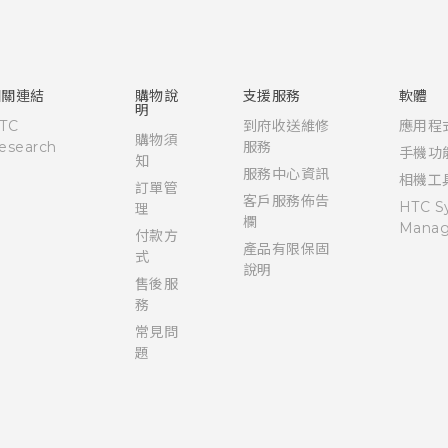
快速入門手冊
使用手冊
相關連結
購物說
支援服務
軟體
明
TC
到府收送維修
應用程
購物須
esearch
服務
手機功
知
服務中心資訊
相機工
訂單管
客戶服務佈告
HTC S
理
欄
Manag
付款方
產品有限保固
式
說明
售後服
務
常見問
題