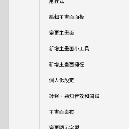
用程式
使用快速設定
分享內容
編輯主畫面面板
認識手機設定
切換最近使用的應用程式
變更主畫面
更新手機軟體
重新整理內容
新增主畫面小工具
從 Play 商店取得應用程式
擷取手機畫面
新增主畫面捷徑
從網路下載應用程式
手動切換位置
個人化設定
解除安裝應用程式
釘選及取消釘選應用程式
鈴聲、通知音效和鬧鐘
新增應用程式至 HTC Sense 首
頁小工具
主畫面桌布
開啟及關閉智慧資料夾
變更顯示字型