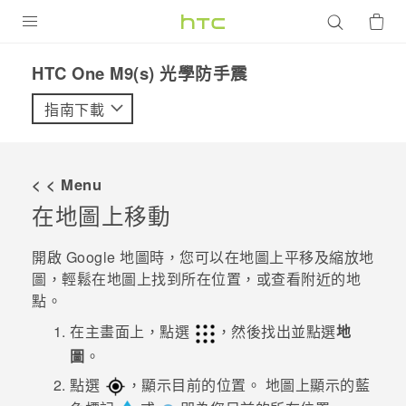
產品
HTC One M9(s) 光學防手震‎
VIVE
指南下載
G REIGNS
智慧型手機
< < Menu
配件
在地圖上移動
VIVERSE
開啟
Google 地圖
時，您可以在地圖上平移及縮放地
圖，輕鬆在地圖上找到所在位置，或查看附近的地
優惠專區
點。
焦點訊息
銷售門市
在
主畫面
上，點選
，然後找出並點選
地
圖
。
校園專案
銷售通路
支援服務
點選
，顯示目前的位置。
地圖上顯示的藍
企業採購
VIVELAND