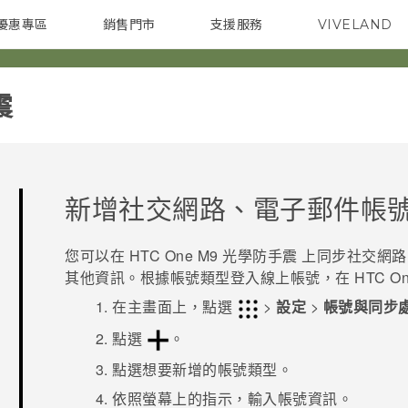
優惠專區
銷售門市
支援服務
VIVELAND
焦點訊息
智慧型手機
校園專案
銷售通路
配件
企業採購
‎
新增社交網路、電子郵件帳
您可以在
HTC One M9 光學防手震
上同步社交網路
其他資訊。根據帳號類型登入線上帳號，在
HTC O
在
主畫面
上，點選
>
設定
>
帳號與同步
點選
。
點選想要新增的帳號類型。
依照螢幕上的指示，輸入帳號資訊。