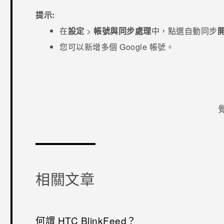
提示:
在
設定
>
帳號與同步處理
中，點選
自動同步
開
您可以新增多個
Google
帳號。
感謝您！
相關文章
何謂 HTC BlinkFeed？