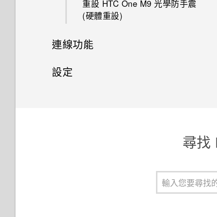
重設 HTC One M9 光學防手震
魔法變臉
(硬體重設)
新增電子郵件帳號
使用連拍組合拍攝自拍照
將音樂傳送至支援 Qualcomm
何謂 HTC Sense 首頁小工具？
關於 Google 地圖
在 Car 內處理來電
啟動列
AllPlay 智慧媒體平台的喇叭
連線功能
智慧同步有何作用？
使用前後合拍模式
設定 HTC Sense 首頁小工具
在地圖上移動
自訂 Car
排列應用程式
HTC BoomSound Connect 應
網際網路連線
拍攝全景相片
設定
用程式
設定住家及工作位置
搜尋位置
在 Car 內使用語音指令
無線分享
設定和隱私權
開啟或關閉數據連線
拍攝360 全景相片
Motion Launch 是什麼？
規劃路線
在 Car 內搜尋地點
開啟或關閉 藍牙
管理數據使用量
使用 HDR
釘選目前的畫面
開啟或關閉 Motion Launch 手
觀賞 YouTube 上的影片
探索附近的景點
尋找 
勢
連接藍牙耳機
Wi-Fi 連線
慢動作錄影
開啟或關閉縮放比例手勢
建立影片播放清單
使用塗鴉
喚醒進入鎖定螢幕
與藍牙裝置解除配對
連線到 VPN
手動調整相機設定
安裝數位憑證
使用時鐘
喚醒及解鎖
使用藍牙接收檔案
使用 HTC One M9 光學防手震
將設定另存為拍攝模式
手套模式
查看氣象
作為 Wi-Fi 熱點