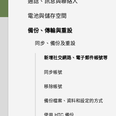
通話、訊息與聯絡人
從雲端儲存空間還原備份
螢幕導覽按鈕
插槽和卡片固定座
下載主題
相片集
選擇拍攝模式
視訊通話和手機通話功能
何謂 HTC BlinkFeed？
電池與儲存空間
從 Android 手機傳輸內容
新增第四個導覽按鈕
相片編輯工具
Nano SIM 卡
將主題加入我的最愛
訊息
在相片集內檢視相片和影片
縮放
餐廳推薦
電源及儲存空間管理
人臉追蹤
備份、傳輸與重設
從 iPhone 傳輸內容的方式
娛樂
重新排列導覽按鈕
聯絡人
選取相片進行編輯
記憶卡
重新建立自己的主題
新增相片或影片至相簿
傳送簡訊 (SMS)
開啟或關閉相機閃光燈
在 HTC BlinkFeed 上新增內容
分享手機畫面
同步、備份及重設
顯示電池百分比
透過 iCloud 傳送 iPhone 內容
日曆與電子郵件
的方式
切換 HTC BoomSound 的模式
休眠模式
調整相片
為電池充電
聯絡人清單
混合及配對主題
將相片或影片複製或移至其他相
傳送多媒體訊息 (MMS)
拍攝相片
使用智慧搜尋撥號
查看電池用量
新增社交網路、電子郵件帳號等
Google 搜尋及應用程式
簿
透過藍牙從舊手機傳輸聯絡人
自訂重點消息摘要
檢視日曆
使用 HTC BoomSound 搭配耳
將螢幕解鎖
在相片上畫圖
切換手機開關
設定個人檔案
尋找主題
傳送群組訊息
提示：如何拍出更棒的相片
撥打分機號碼
機
極致省電模式
同步帳號
其他應用程式
新增相片及影片標籤
使用 Google 即時資訊取得最當
取得聯絡人及其他內容的其他方
儲存文章供日後觀賞
排程或編輯活動
動作手勢
套用相片濾鏡
需要使用手機的快速指引嗎？
新增新的聯絡人
分享主題
下的資訊
法
繼續撰寫訊息草稿
拍攝影片
回撥未接來電
聆聽音樂
延長電池使用時間的提示
移除帳號
需要更多詳細資料嗎？
搜尋相片及影片
張貼到社交網路
選擇要顯示的日曆
觸控手勢
美化人物照
編輯聯絡人的資訊
刪除主題
搜尋 HTC One M9 光學防手震
在手機和電腦之間傳送相片、影
回覆訊息
使用音量鍵拍攝相片及影片
快速撥號
音樂播放清單
查看電池記錄
備份檔案、資料和設定的方式
個人化 HTC Dot View
和網路
片及音樂
尋找配對的相片
從 HTC BlinkFeed 移除內容
分享活動
開啟應用程式
最佳表情
聯繫聯絡人
分類小工具面板和啟動列上的應
轉寄訊息
關閉相機應用程式
撥打訊息、電子郵件或日曆活動
新增歌曲至現正播放清單
使用省電功能
使用 HTC 備份