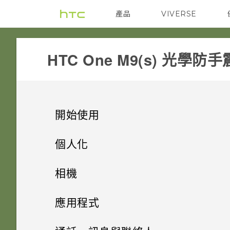
產品
VIVERSE
VIVE
G REIGNS
HTC One M9(s) 光學防手震
開始使用
手機上的各種便利功能
個人化
打開包裝
手機設定及傳輸
個人化
相機
熟悉新手機的功能
個人化
HTC One M9 光學防手震
影像
相機
初次設定 HTC One M9 光學防
應用程式
手震
HTC Sense 首頁
後面板
何謂 主題應用程式？
音效
HTC BlinkFeed
相機畫面