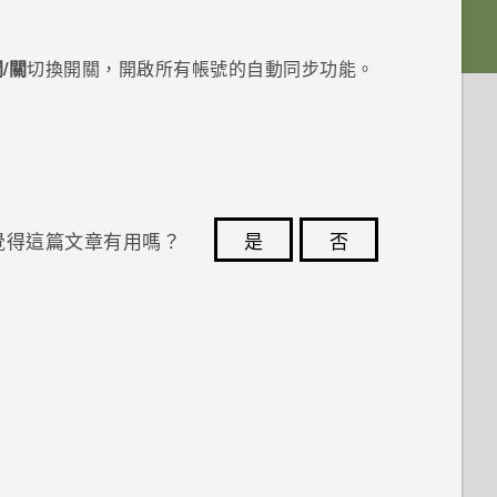
/關
切換開關，開啟所有帳號的自動同步功能。
覺得這篇文章有用嗎？
是
否
您的意見回報可協助他人查看最實用的資訊。