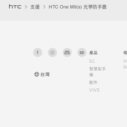
變更螢幕語言
與鎖定螢幕通知互動
支援
HTC One M9(s) 光學防手震‎
停用應用程式
HTC BlinkFeed 通知
為 Nano SIM 卡指派 PIN 碼
變更鎖定螢幕捷徑
使用 TalkBack 導覽 HTC One
變更鎖定螢幕桌布
產品
M9 光學防手震
5G
H
關閉鎖定螢幕
R
智慧型手
台灣
機
通知面板
配件
VIVE
管理應用程式通知
通知 LED 指示燈