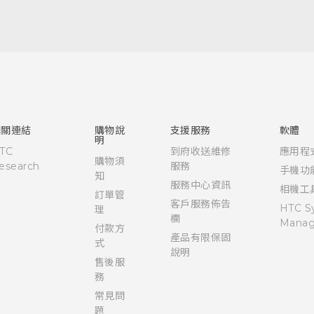
快速入門手冊
使用手冊
相關連結
購物說
支援服務
軟體
明
TC
到府收送維修
應用程
購物須
esearch
服務
手機功
知
服務中心資訊
相機工
訂單管
客戶服務佈告
HTC S
理
欄
Manag
付款方
產品有限保固
式
說明
售後服
務
常見問
題