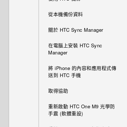
HTC Dot View 沒有顯示最近撥
用程式
瀏覽網頁
使用快速設定
One 相片集
開啟或關閉 HTC BlinkFeed
接受或拒絕會議邀請
中的電話號碼
分享內容
打的電話嗎？
連拍合成
匯入或複製聯絡人
將訊息移到受保護的收件匣
拍攝連續的相片
更新專輯封面和演出者相片
在 HTC One M9 光學防手震 手
從本機備份資料
編輯主畫面面板
將網頁加入我的最愛
認識手機設定
檢視 360 全景相片
關閉或延遲活動提醒
撥打緊急電話
機內複製檔案
切換最近使用的應用程式
HTC Dot View 未顯示音樂控制
物件移除
合併聯絡人資訊
封鎖不要的訊息
在散景模式下變更焦點
將歌曲設成鈴聲
關於 HTC Sync Manager
鍵或應用程式通知？
變更主畫面
清除瀏覽器記錄
更新手機軟體
變更影片播放速度
查看郵件
收到來電
釋放更多儲存空間
重新整理內容
GIF 建立工具
傳送聯絡人資訊
複製訊息到 Nano SIM 卡
在錄影期間拍照 — 影像相片
檢視歌詞
在電腦上安裝 HTC Sync
切換為兒童模式
新增主畫面小工具
在 HTC One M9 光學防手震 上
從 Play 商店取得應用程式
剪輯影片
傳送電子郵件訊息
通話期間可以執行的動作
儲存空間類型
Manager
擷取手機畫面
使用 Google 雲端硬碟
線形效果
聯絡人群組
刪除訊息和對話
拍攝自拍和人物照的小秘訣
在 YouTube 中尋找音樂影片
使用家長主控台
新增主畫面捷徑
從網路下載應用程式
從影片中儲存相片
讀取及回覆電子郵件訊息
設定多方通話
關於檔案管理員
將 iPhone 的內容和應用程式傳
手動切換位置
啟動免費的Google 雲端硬碟儲
鏤空特效
私密聯絡人
使用瞬間美膚套用柔膚美化
送到 HTC 手機
收聽 FM 收音機
關閉兒童模式
存空間
個人化設定
解除安裝應用程式
在相片集中檢視 Zoe
管理電子郵件訊息
通話記錄
釘選及取消釘選應用程式
幻影萬花筒
使用自動自拍
取得協助
何謂 HTC Connect？
Car 開車夥伴
查看 Google 雲端硬碟 儲存空
鈴聲、通知音效和鬧鐘
搜尋電子郵件訊息
切換靜音、震動和一般模式
新增應用程式至 HTC Sense 首
間
雙重曝光
使用聲控自拍
重新啟動 HTC One M9 光學防
使用 HTC Connect 分享媒體
頁小工具
在 Car 內播放音樂
主畫面桌布
手震 (軟體重設)
使用 Exchange ActiveSync 電
本國撥號
上傳相片和影片至 Google 雲端
魔法幻境
子郵件
使用自拍計時器拍照
傳送音樂至 Blackfire 相容喇叭
開啟及關閉智慧資料夾
硬碟
在 Car 中撥打電話
變更顯示字型