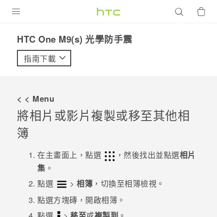
產品
HTC One M9(s) 光學防手震‎
VIVE
指南下載
G REIGNS
智慧型手機
< < Menu
配件
將相片或影片複製或移至其他相
簿
VIVERSE
優惠專區
在
主畫面
上，點選
，然後找出並點選
相片
集
。
焦點訊息
銷售門市
點選
>
相簿
，切換至
相簿
檢視。
校園專案
銷售通路
支援服務
點選方塊磚，開啟相簿。
企業採購
點選
>
移至
或
複製到
。
VIVELAND