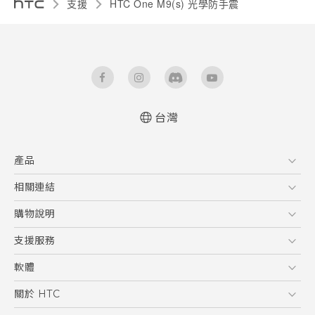
支援
HTC One M9(s) 光學防手震‎
台灣
快速入門手冊
產品
使用手冊
5G
相關連結
智慧型手機
HTC Research
購物說明
配件
購物須知
支援服務
VIVE
訂單管理
到府收送維修服務
軟體
付款方式
服務中心資訊
應用程式
關於 HTC
售後服務
客戶服務佈告欄
手機功能