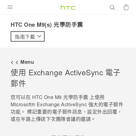
產品
HTC One M9(s) 光學防手震‎
VIVE
指南下載
G REIGNS
智慧型手機
< < Menu
配件
使用 Exchange
ActiveSync
電子
郵件
VIVERSE
優惠專區
您可以在
HTC One M9 光學防手震
上使用
Microsoft®
Exchange
ActiveSync
強大的電子郵件
焦點訊息
銷售門市
功能。 標記重要的電子郵件訊息、設定外出回覆，
或在半路上傳送下次團隊會議的邀請。
校園專案
銷售通路
支援服務
企業採購
VIVELAND