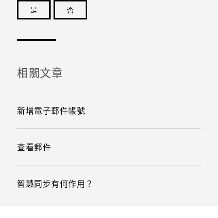
是
否
感謝您！您的意見回報可協助他人查看最實用的資訊。
相關文章
新增電子郵件帳號
查看郵件
智慧同步有何作用？