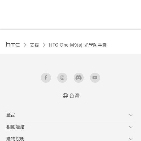
支援
HTC One M9(s) 光學防手震‎
台灣
快速入門手冊
產品
使用手冊
5G
相關連結
智慧型手機
HTC Research
購物說明