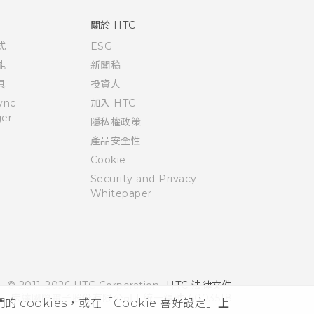
關於 HTC
式
ESG
能
新聞稿
具
投資人
ync
加入 HTC
er
隱私權政策
產品安全性
Cookie
Security and Privacy
Whitepaper
© 2011-2026 HTC Corporation
HTC 法律文件
宏達國際電子股份有限公司 | 統一編號16003518
cookies，或在「Cookie 喜好設定」上