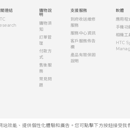
使用手冊
相關連結
購物說
支援服務
軟體
明
TC
到府收送維修
應用程
購物須
esearch
服務
手機功
知
服務中心資訊
相機工
訂單管
客戶服務佈告
HTC S
理
欄
Manag
付款方
產品有限保固
式
說明
售後服
務
常見問
題
析網站效能、提供個性化體驗和廣告。您可點擊下方按鈕接受我們的 