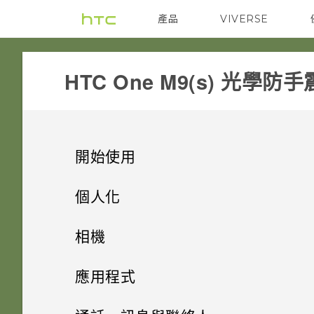
產品
VIVERSE
VIVE
G REIGNS
HTC One M9(s) 光學防手震
開始使用
手機上的各種便利功能
個人化
打開包裝
手機設定及傳輸
個人化
相機
熟悉新手機的功能
個人化
HTC One M9 光學防手震
影像
相機
初次設定 HTC One M9 光學防
應用程式
手震
HTC Sense 首頁
後面板
何謂 主題應用程式？
音效
HTC BlinkFeed
相機畫面