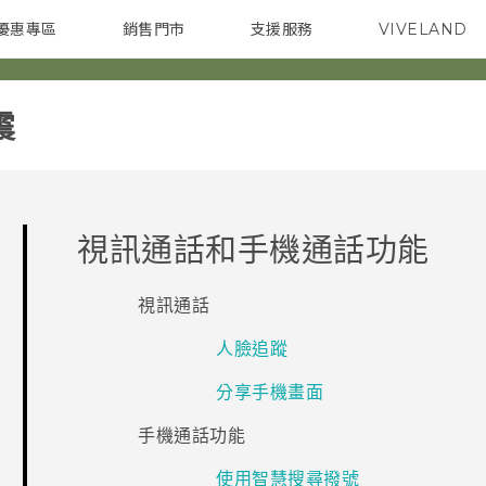
優惠專區
銷售門市
支援服務
VIVELAND
焦點訊息
智慧型手機
校園專案
銷售通路
配件
企業採購
‎
視訊通話和手機通話功能
視訊通話
人臉追蹤
分享手機畫面
手機通話功能
使用智慧搜尋撥號