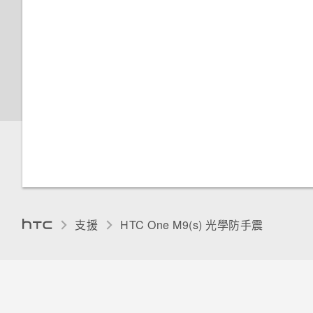
重設 HTC One M9 光學防手震
魔法變臉
(硬體重設)
新增電子郵件帳號
使用連拍組合拍攝自拍照
將音樂傳送至支援 Qualcomm
何謂 HTC Sense 首頁小工具？
關於 Google 地圖
在 Car 內處理來電
觸控音效和震動
啟動列
AllPlay 智慧媒體平台的喇叭
智慧同步有何作用？
使用前後合拍模式
設定 HTC Sense 首頁小工具
在地圖上移動
自訂 Car
變更螢幕語言
排列應用程式
HTC BoomSound Connect 應
拍攝全景相片
用程式
設定住家及工作位置
搜尋位置
在 Car 內使用語音指令
停用應用程式
拍攝360 全景相片
Motion Launch 是什麼？
規劃路線
在 Car 內搜尋地點
為 Nano SIM 卡指派 PIN 碼
使用 HDR
開啟或關閉 Motion Launch 手
觀賞 YouTube 上的影片
探索附近的景點
使用 TalkBack 導覽 HTC One
勢
M9 光學防手震
慢動作錄影
建立影片播放清單
使用塗鴉
支援
HTC One M9(s) 光學防手震‎
喚醒進入鎖定螢幕
手動調整相機設定
使用時鐘
喚醒及解鎖
將設定另存為拍攝模式
查看氣象