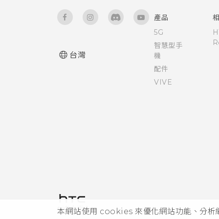
喚醒進入主畫面小工具面板
錄音
產品
喚醒進入 HTC BlinkFeed
5G
H
R
智慧型手
使用Motion Launch Snap自動
台灣
機
啟動相機
配件
VIVE
使用快速撥號撥打電話
跳過鎖定螢幕以快速撥號
設定螢幕鎖定
設定智慧鎖
開啟或關閉鎖定螢幕通知
本網站使用 cookies 來優化網站功能、分