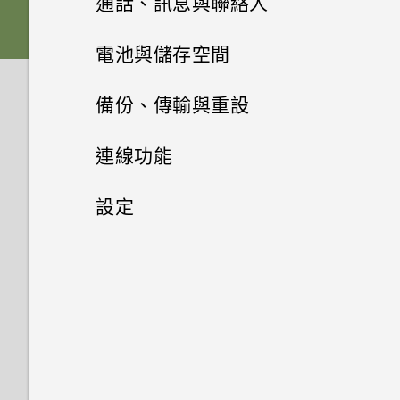
通話、訊息與聯絡人
從雲端儲存空間還原備份
螢幕導覽按鈕
插槽和卡片固定座
下載主題
相片集
選擇拍攝模式
視訊通話和手機通話功能
何謂 HTC BlinkFeed？
電池與儲存空間
從 Android 手機傳輸內容
新增第四個導覽按鈕
相片編輯工具
Nano SIM 卡
將主題加入我的最愛
訊息
在相片集內檢視相片和影片
縮放
餐廳推薦
電源及儲存空間管理
人臉追蹤
備份、傳輸與重設
從 iPhone 傳輸內容的方式
娛樂
重新排列導覽按鈕
聯絡人
選取相片進行編輯
記憶卡
重新建立自己的主題
新增相片或影片至相簿
傳送簡訊 (SMS)
開啟或關閉相機閃光燈
在 HTC BlinkFeed 上新增內容
分享手機畫面
同步、備份及重設
顯示電池百分比
連線功能
透過 iCloud 傳送 iPhone 內容
日曆與電子郵件
的方式
切換 HTC BoomSound 的模式
休眠模式
調整相片
為電池充電
聯絡人清單
混合及配對主題
將相片或影片複製或移至其他相
傳送多媒體訊息 (MMS)
拍攝相片
使用智慧搜尋撥號
查看電池用量
網際網路連線
新增社交網路、電子郵件帳號等
設定
Google 搜尋及應用程式
簿
透過藍牙從舊手機傳輸聯絡人
自訂重點消息摘要
檢視日曆
使用 HTC BoomSound 搭配耳
將螢幕解鎖
在相片上畫圖
切換手機開關
設定個人檔案
尋找主題
傳送群組訊息
無線分享
提示：如何拍出更棒的相片
撥打分機號碼
機
極致省電模式
同步帳號
設定和隱私權
開啟或關閉數據連線
其他應用程式
新增相片及影片標籤
使用 Google 即時資訊取得最當
取得聯絡人及其他內容的其他方
儲存文章供日後觀賞
排程或編輯活動
動作手勢
套用相片濾鏡
需要使用手機的快速指引嗎？
新增新的聯絡人
分享主題
下的資訊
法
繼續撰寫訊息草稿
拍攝影片
開啟或關閉 藍牙
回撥未接來電
聆聽音樂
延長電池使用時間的提示
移除帳號
管理數據使用量
釘選目前的畫面
需要更多詳細資料嗎？
搜尋相片及影片
張貼到社交網路
選擇要顯示的日曆
觸控手勢
美化人物照
編輯聯絡人的資訊
刪除主題
搜尋 HTC One M9 光學防手震
在手機和電腦之間傳送相片、影
回覆訊息
使用音量鍵拍攝相片及影片
連接藍牙耳機
快速撥號
音樂播放清單
查看電池記錄
備份檔案、資料和設定的方式
Wi-Fi 連線
開啟或關閉縮放比例手勢
個人化 HTC Dot View
和網路
片及音樂
尋找配對的相片
從 HTC BlinkFeed 移除內容
分享活動
開啟應用程式
最佳表情
聯繫聯絡人
分類小工具面板和啟動列上的應
轉寄訊息
關閉相機應用程式
與藍牙裝置解除配對
撥打訊息、電子郵件或日曆活動
新增歌曲至現正播放清單
使用省電功能
使用 HTC 備份
連線到 VPN
安裝數位憑證