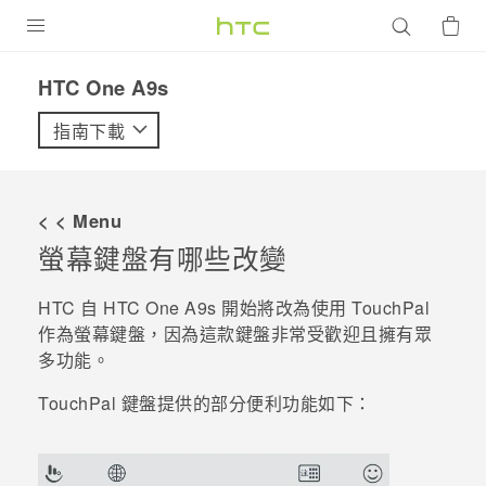
產品
HTC One A9s‎
VIVE
指南下載
G REIGNS
智慧型手機
< < Menu
配件
螢幕鍵盤有哪些改變
VIVERSE
HTC 自
HTC One A9s
開始將改為使用
TouchPal
作為螢幕鍵盤，因為這款鍵盤非常受歡迎且擁有眾
優惠專區
多功能。
焦點訊息
銷售門市
TouchPal
鍵盤提供的部分便利功能如下：
校園專案
銷售通路
支援服務
企業採購
VIVELAND