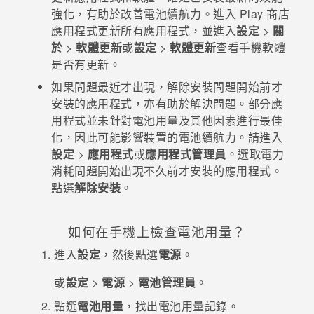
強化，有助於改善電池續航力。進入
Play 商店
登入
應用程式更新所有應用程式，並進入
設定
>
關
於
>
軟體更新
或
設定
>
軟體更新
查看手機軟體
是否有更新。
如果問題最近才出現，解除安裝問題開始前才
安裝的應用程式，亦有助於解決問題。部分應
用程式並未針對電池用量及其他因素進行最佳
化，因此可能影響裝置的電池續航力。請進入
設定
>
應用程式
或
應用程式管理員
。選取電力
消耗問題開始出現不久前才安裝的應用程式。
點選
解除安裝
。
如何在手機上檢查電池用量？
進入
設定
，然後點選
電源
。
或
設定
>
電源
>
電池管理員
。
點選
電池用量
，找出電池用量記錄。