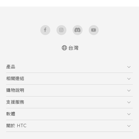
台灣
快速入門手冊
產品
使用手冊
5G
相關連結
智慧型手機
HTC Research
購物說明
配件
購物須知
支援服務
VIVE
訂單管理
到府收送維修服務
軟體
付款方式
服務中心資訊
應用程式
關於 HTC
售後服務
客戶服務佈告欄
手機功能
ESG