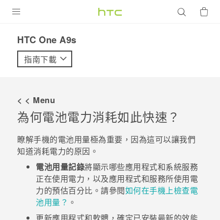
產品
HTC One A9s‎
VIVE
指南下載
G REIGNS
智慧型手機
< < Menu
配件
為何電池電力消耗如此快速？
VIVERSE
瞭解手機的電池用量極為重要，因為這可以讓我們
知道消耗電力的原因。
優惠專區
電池用量記錄
將顯示哪些應用程式和系統服務
焦點訊息
銷售門市
正在使用電力，以及應用程式和服務所使用電
力的預估百分比。請參閱
如何在手機上檢查電
校園專案
銷售通路
支援服務
池用量？
。
企業採購
更新應用程式和軟體，確定已安裝最新的效能
VIVELAND