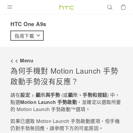
產品
HTC One A9s‎
VIVE
指南下載
G REIGNS
智慧型手機
< < Menu
配件
為何手機對
Motion Launch 手勢
啟動
手勢沒有反應？
VIVERSE
優惠專區
請在
設定
>
顯示與手勢
(或
顯示、手勢和按鈕
) 中，
點選
Motion Launch 手勢啟動
，並確定以選取所要
焦點訊息
銷售門市
的
Motion Launch 手勢啟動™
選項。
校園專案
銷售通路
支援服務
如果已選取
Motion Launch 手勢啟動
選項，但手機
企業採購
仍對手勢無回應，請參閱下方的可能原因。
VIVELAND