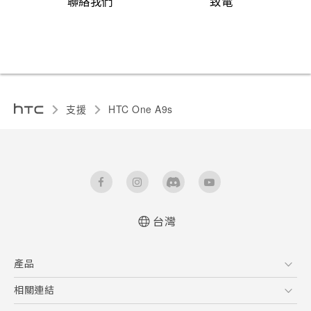
聯絡我們
致電
支援
HTC One A9s‎
台灣
快速入門手冊
產品
使用手冊
5G
相關連結
智慧型手機