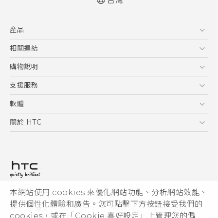
台灣
快速入門手冊
產品
使用手冊
5G
相關連結
智慧型手機
HTC Research
購物說明
配件
購物須知
支援服務
VIVE
訂單管理
到府收送維修服務
軟體
付款方式
服務中心資訊
應用程式
關於 HTC
售後服務
客戶服務佈告欄
手機功能
ESG
常見問題
產品有限保固說明
相機工具
新聞稿
HTC Sync Manager
投資人
加入 HTC
本網站使用 cookies 來優化網站功能、分析網站效能、
© 2011-2026 HTC Corporation
隱私權政策
提供個性化體驗和廣告。您可點擊下方按鈕接受我們的
HTC 法律文件
產品安全性
cookies，或在「Cookie 喜好設定」上管理您的偏
宏達國際電子股份有限公司 | 統一編號16003518