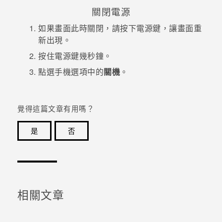
關閉電源
登入
如果畫面此時關閉，請按下
電源
鍵，讓畫面重
新出現。
按住
電源
鍵幾秒鐘。
點選手機選項中的
關機
。
覺得這篇文章有用嗎？
是
否
感謝您！您的意見回報可協助他人查看最實用的資訊。
相關文章