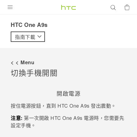
產品
HTC One A9s‎
VIVE
指南下載
G REIGNS
智慧型手機
< < Menu
配件
切換手機開關
VIVERSE
開啟電源
優惠專區
按住
電源
按鈕，直到
HTC One A9s
發出震動。
焦點訊息
銷售門市
注意:
第一次開啟
HTC One A9s
電源時，您需要先
校園專案
銷售通路
支援服務
設定手機。
企業採購
VIVELAND