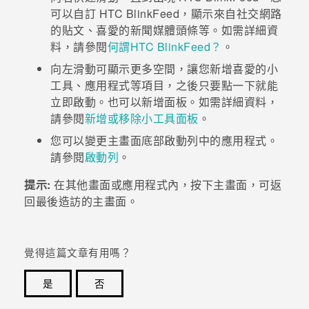
可以自訂
HTC BlinkFeed
，顯示來自社交網路
登入
的貼文、喜愛的新聞媒體頭條等。如需詳細資
料，請參閱
何謂HTC BlinkFeed？
。
向左滑動可顯示更多空間，讓您新增喜愛的小
工具、應用程式等項目，之後只要點一下就能
立即啟動。也可以新增面板。如需詳細資料，
請參閱
新增或移除小工具面板
。
您可以變更
主畫面
底部啟動列中的應用程式。
請參閱
啟動列
。
提示:
在其他畫面或應用程式內，按下
主畫面
，可返
回最後造訪的
主畫面
。
覺得這篇文章有用嗎？
是
否
感謝您！您的意見回報可協助他人查看最實用的資訊。