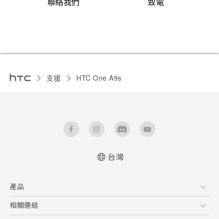
聯絡我們
致電
支援
HTC One A9s‎
台灣
快速入門手冊
產品
使用手冊
5G
相關連結
智慧型手機