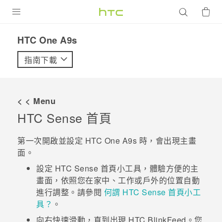
產品
HTC One A9s‎
VIVE
指南下載
G REIGNS
智慧型手機
< < Menu
配件
HTC Sense
首頁
VIVERSE
第一次開啟並設定
HTC One A9s
時，會出現
主畫
面
。
優惠專區
設定
HTC Sense
首頁小工具，體驗方便的主
焦點訊息
銷售門市
畫面，依照您在家中、工作或戶外的位置自動
進行調整。請參閱
何謂 HTC Sense 首頁小工
校園專案
銷售通路
支援服務
具？
。
企業採購
向右快速滑動，直到出現
HTC BlinkFeed
。您
VIVELAND