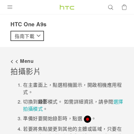
產品
HTC One A9s‎
VIVE
指南下載
G REIGNS
智慧型手機
< < Menu
配件
拍攝影片
VIVERSE
在
主畫面
上，點選相機圖示，開啟
相機
應用程
式。
優惠專區
切換到
錄影
模式。
如需詳細資訊，請參閱
選擇
焦點訊息
銷售門市
拍攝模式
。
校園專案
準備好要開始錄影時，點選
。
銷售通路
支援服務
若要將焦點變更到其他的主體或區域，只要在
企業採購
VIVELAND