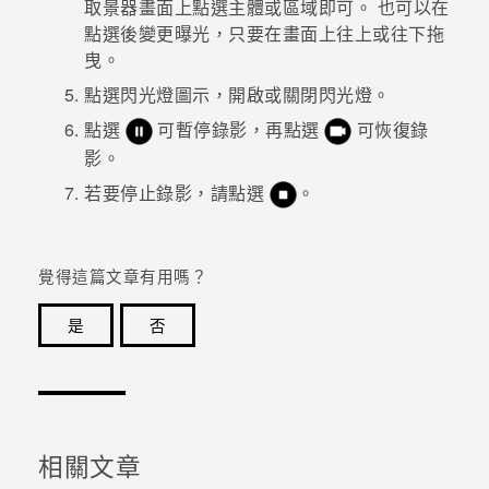
取景器畫面上點選主體或區域即可。
也可以在
點選後變更曝光，只要在畫面上往上或往下拖
登入
曳。
點選閃光燈圖示，開啟或關閉閃光燈。
點選
可暫停錄影，再點選
可恢復錄
影。
若要停止錄影，請點選
。
覺得這篇文章有用嗎？
是
否
感謝您！您的意見回報可協助他人查看最實用的資訊。
相關文章