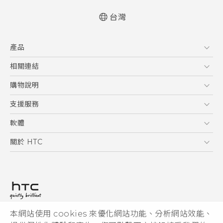
台灣
快速入門手冊
產品
使用手冊
5G
相關連結
智慧型手機
HTC Research
購物說明
配件
購物須知
支援服務
VIVE
訂單管理
到府收送維修服務
軟體
付款方式
服務中心資訊
應用程式
關於 HTC
售後服務
客戶服務佈告欄
手機功能
ESG
常見問題
產品有限保固說明
相機工具
新聞稿
HTC Sync Manager
投資人
加入 HTC
本網站使用 cookies 來優化網站功能、分析網站效能、
© 2011-2026 HTC Corporation
隱私權政策