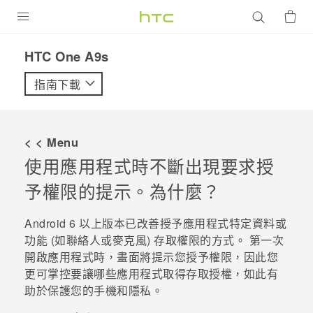
產品
HTC One A9s‎
VIVE
指南下載
G REIGNS
智慧型手機
< < Menu
配件
使用應用程式時不斷出現要求授
予權限的提示。為什麼？
VIVERSE
優惠專區
Android
6 以上版本已改善授予應用程式特定資料或
功能 (如聯絡人或麥克風) 存取權限的方式。 第一次
焦點訊息
銷售門市
開啟應用程式時，畫面將提示您授予權限，因此您
更可掌控要讓哪些應用程式取得存取授權，如此有
校園專案
銷售通路
支援服務
助於保護您的手機和隱私。
企業採購
VIVELAND