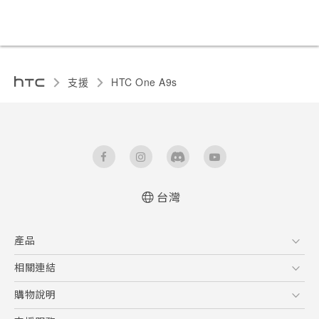
支援
HTC One A9s‎
台灣
快速入門手冊
產品
使用手冊
5G
相關連結
智慧型手機
HTC Research
購物說明
配件