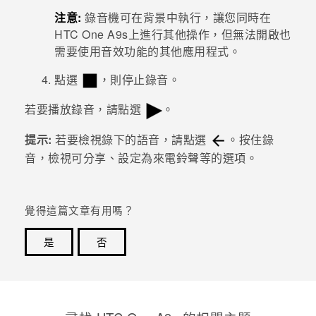
注意:
錄音機
可在背景中執行，讓您同時在
登入
HTC One A9s
上進行其他操作，但無法開啟也
需要使用音效功能的其他應用程式。
點選
，則停止錄音。
若要播放錄音，請點選
。
提示:
若要檢視錄下的語音，請點選
。按住錄
音，檢視可分享、設定為來電鈴聲等的選項。
覺得這篇文章有用嗎？
是
否
感謝您！您的意見回報可協助他人查看最實用的資訊。