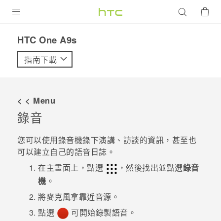
產品
HTC One A9s‎
VIVE
指南下載
G REIGNS
智慧型手機
< < Menu
配件
錄音
VIVERSE
您可以使用
錄音機
錄下演講、訪談的資訊，甚至也
可以建立自己的語音日誌。
優惠專區
在
主畫面
上，點選
，然後找出並點選
錄音
焦點訊息
銷售門市
機
。
校園專案
將麥克風拿靠近音源。
銷售通路
支援服務
點選
可開始錄製語音。
企業採購
VIVELAND