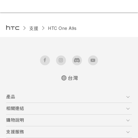
支援
HTC One A9s‎
台灣
快速入門手冊
產品
使用手冊
5G
相關連結
智慧型手機
HTC Research
購物說明
配件
購物須知
支援服務
VIVE