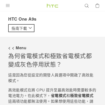
產品
HTC One A9s‎
VIVE
指南下載
G REIGNS
智慧型手機
< < Menu
配件
為何省電模式和極致省電模式都
變成灰色停用狀態？
VIVERSE
優惠專區
這是因為您從設定的
開發人員選項
中開啟了高效能
模式。
焦點訊息
銷售門市
高效能模式在將 CPU 提升至最高效能時需要較多的
校園專案
銷售通路
支援服務
電池電力。在此模式下，
省電模式
和
極致省電模式
企業採購
這兩項功能都無法使用。如果想使用這些功能，請
VIVELAND