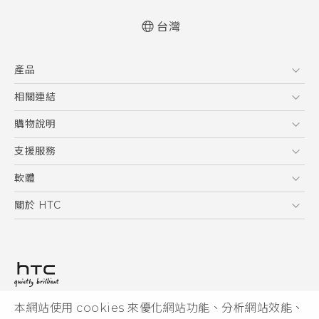
台灣
快速入門手冊
產品
使用手冊
5G
相關連結
智慧型手機
HTC Research
購物說明
配件
購物須知
支援服務
VIVE
訂單管理
到府收送維修服務
軟體
付款方式
服務中心資訊
應用程式
關於 HTC
售後服務
客戶服務佈告欄
手機功能
ESG
常見問題
產品有限保固說明
相機工具
新聞稿
HTC Sync Manager
投資人
加入 HTC
本網站使用 cookies 來優化網站功能、分析網站效能、
© 2011-2026 HTC Corporation
隱私權政策