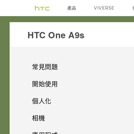
產品
VIVERSE
VIVE
G REIGNS
HTC One A9s‎
常見問題
儲存空間
開始使用
無線與網路
手機上的各種便利功能
如何將檔案與資料夾複製或移到
個人化
記憶卡？
安全性
打開包裝
如何在電信業者的網路中新增存
手機設定及傳輸
相機應用程式有哪些新功能和特
相機
取點？
如何檢視 USB 隨身碟內的檔案
殊功能
音效與顯示
熟悉新手機的功能
觸碰指紋辨識器為何無法喚醒手
個人化
與資料夾？
HTC One A9s
相機
初次設定 HTC One A9s