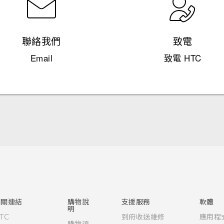
聯絡我們
致電
Email
致電 HTC
快速入門手冊
使用手冊
相關連結
購物說
支援服務
軟體
明
TC
到府收送維修
應用程