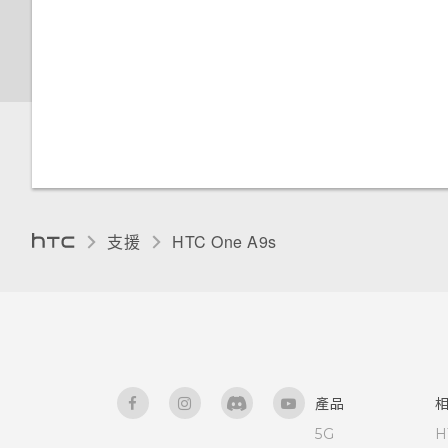
重設)
新增應用程式至 HTC Sense 首
新增主畫面捷徑
使用 NFC
使用自動自拍
檢視及管理儲存裝置上的檔案
頁小工具
停用應用程式
重設網路設定
使用貼圖作為應用程式捷徑
用語音指令拍攝自拍照
在 HTC One A9s 和電腦間複製
開啟或關閉建議資料夾
控制應用程式權限
檔案
重設 HTC One A9s (硬體重設)
分類小工具面板和啟動列上的應
使用自拍計時器拍照
設定螢幕鎖定
設定預設應用程式
用程式
釋放儲存空間
使用 Zoe 動態拍照
設定智慧鎖
設定應用程式連結
移動主畫面項目
卸載記憶卡
支援
HTC One A9s‎
拍攝全景相片
開啟或關閉鎖定螢幕通知
為 Nano SIM 卡指派 PIN 碼
移除主畫面項目
HTC Boost+應用程式的功能
拍攝高動態縮時攝影影片
與鎖定螢幕通知互動
協助工具功能
排列應用程式
開啟或關閉 Smart Boost
手動調整相機設定
變更鎖定螢幕捷徑
協助工具設定
顯示或隱藏應用程式畫面中的應
手動清除垃圾檔案
用程式
產品
選擇場景
關閉鎖定螢幕
開啟或關閉縮放比例手勢
5G
H
管理已下載應用程式的異常活動