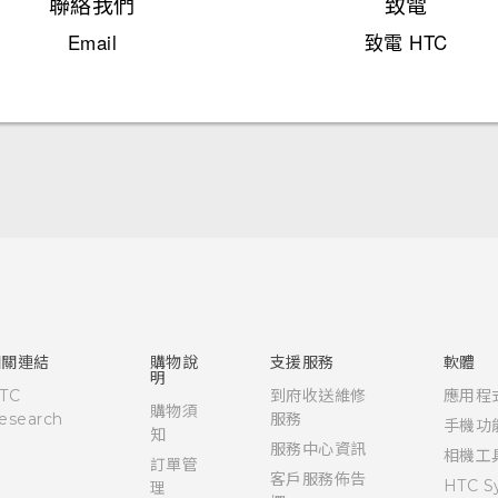
聯絡我們
致電
Email
致電 HTC
快速入門手冊
使用手冊
相關連結
購物說
支援服務
軟體
明
TC
到府收送維修
應用程
購物須
esearch
服務
手機功
知
服務中心資訊
相機工
訂單管
客戶服務佈告
HTC S
理