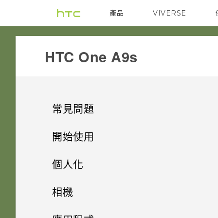
產品
VIVERSE
VIVE
G REIGNS
HTC One A9s‎
常見問題
儲存空間
開始使用
無線與網路
手機上的各種便利功能
如何將檔案與資料夾複製或移到
個人化
記憶卡？
安全性
打開包裝
如何在電信業者的網路中新增存
手機設定及傳輸
相機應用程式有哪些新功能和特
相機
取點？
如何檢視 USB 隨身碟內的檔案
殊功能
音效與顯示
熟悉新手機的功能
觸碰指紋辨識器為何無法喚醒手
個人化
與資料夾？
HTC One A9s
相機
初次設定 HTC One A9s