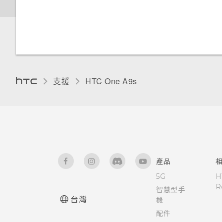
重設)
新增應用程式至 HTC Sense 首
新增主畫面捷徑
使用 NFC
使用自動自拍
檢視及管理儲存裝置上的檔案
頁小工具
停用應用程式
重設網路設定
使用貼圖作為應用程式捷徑
用語音指令拍攝自拍照
在 HTC One A9s 和電腦間複製
開啟或關閉建議資料夾
控制應用程式權限
檔案
重設 HTC One A9s (硬體重設)
分類小工具面板和啟動列上的應
使用自拍計時器拍照
設定螢幕鎖定
設定預設應用程式
用程式
支援
HTC One A9s‎
釋放儲存空間
使用 Zoe 動態拍照
設定智慧鎖
設定應用程式連結
移動主畫面項目
卸載記憶卡
拍攝全景相片
開啟或關閉鎖定螢幕通知
為 Nano SIM 卡指派 PIN 碼
移除主畫面項目
HTC Boost+應用程式的功能
拍攝高動態縮時攝影影片
與鎖定螢幕通知互動
協助工具功能
排列應用程式
產品
開啟或關閉 Smart Boost
5G
H
手動調整相機設定
變更鎖定螢幕捷徑
協助工具設定
R
顯示或隱藏應用程式畫面中的應
智慧型手
手動清除垃圾檔案
台灣
用程式
機
選擇場景
關閉鎖定螢幕
開啟或關閉縮放比例手勢
配件
管理已下載應用程式的異常活動