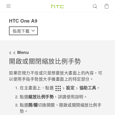
產品
HTC One A9‎
VIVE
指南下載
G REIGNS
智慧型手機
< < Menu
配件
開啟或關閉縮放比例手勢
VIVERSE
如果您視力不佳或只是想要放大畫面上的內容，可
以使用手指手勢放大手機畫面上的特定部分。
優惠專區
在
主畫面
上，點選
>
設定
>
協助工具
。
焦點訊息
銷售門市
點選
縮放比例手勢
，詳讀使用說明。
校園專案
銷售通路
支援服務
點選
開/關
切換開關，開啟或關閉縮放比例手
企業採購
勢。
VIVELAND