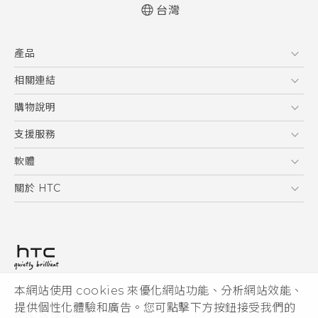
台灣
快速入門手冊
產品
使用手冊
5G
相關連結
智慧型手機
HTC Research
購物說明
配件
購物須知
支援服務
VIVE
訂單管理
到府收送維修服務
軟體
付款方式
服務中心資訊
應用程式
關於 HTC
售後服務
客戶服務佈告欄
手機功能
ESG
常見問題
產品有限保固說明
相機工具
新聞稿
HTC Sync Manager
投資人
加入 HTC
本網站使用 cookies 來優化網站功能、分析網站效能、
© 2011-2026 HTC Corporation
隱私權政策
提供個性化體驗和廣告。您可點擊下方按鈕接受我們的
HTC 法律文件