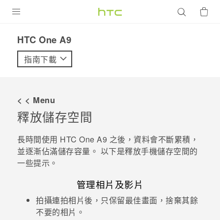
產品
HTC One A9‎
VIVE
指南下載
G REIGNS
智慧型手機
< < Menu
配件
釋放儲存空間
VIVERSE
長時間使用
HTC One A9
之後，資料會不斷累積，
並逐漸佔滿儲存容量。 以下是釋放手機儲存空間的
優惠專區
一些提示。
焦點訊息
銷售門市
管理相片及影片
校園專案
銷售通路
支援服務
拍攝連拍相片後，只保留最佳畫面，捨棄其餘
不要的相片。
企業採購
VIVELAND