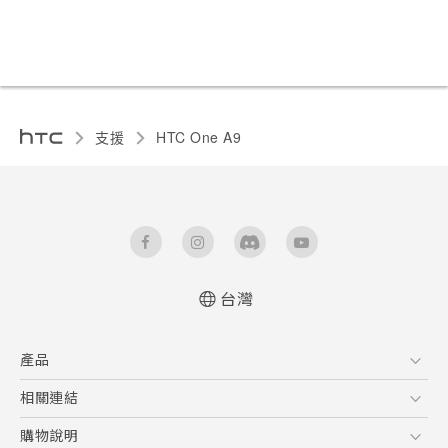
支援
HTC One A9‎
台灣
快速入門手冊
產品
使用手冊
5G
相關連結
智慧型手機
HTC Research
購物說明