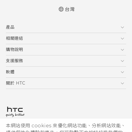
台灣
快速入門手冊
產品
使用手冊
5G
相關連結
智慧型手機
HTC Research
購物說明
配件
購物須知
支援服務
VIVE
訂單管理
到府收送維修服務
軟體
付款方式
服務中心資訊
應用程式
關於 HTC
售後服務
客戶服務佈告欄
手機功能
ESG
常見問題
產品有限保固說明
相機工具
新聞稿
HTC Sync Manager
投資人
加入 HTC
本網站使用 cookies 來優化網站功能、分析網站效能、
© 2011-2026 HTC Corporation
隱私權政策