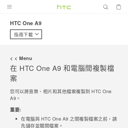
產品
HTC One A9‎
VIVE
指南下載
G REIGNS
智慧型手機
< < Menu
配件
在
HTC One A9
和電腦間複製檔
案
VIVERSE
優惠專區
您可以將音樂、相片和其他檔案複製到
HTC One
A9
。
焦點訊息
銷售門市
重要:
校園專案
銷售通路
支援服務
在電腦與
HTC One A9
之間複製檔案之前，請
企業採購
先儲存並關閉檔案。
VIVELAND