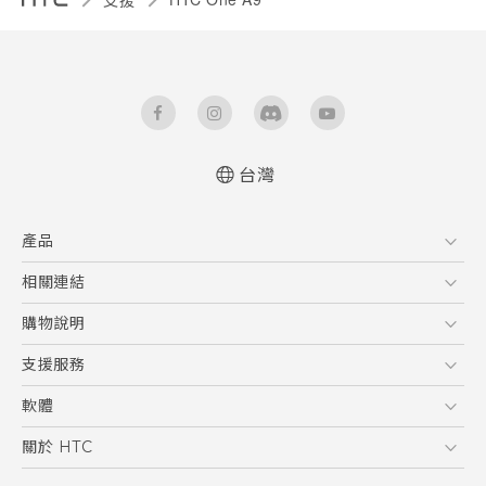
台灣
快速入門手冊
產品
使用手冊
5G
相關連結
智慧型手機
HTC Research
購物說明
配件
購物須知
支援服務
VIVE
訂單管理
到府收送維修服務
軟體
付款方式
服務中心資訊
應用程式
關於 HTC
售後服務
客戶服務佈告欄
手機功能
ESG