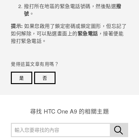
撥打所在地區的緊急電話號碼，然後點選
撥
登入
號
。
提示:
如果您啟用了鎖定密碼或鎖定圖形，但忘記了
如何解除，可以點選畫面上的
緊急電話
，接著便能
撥打緊急電話。
覺得這篇文章有用嗎？
是
否
感謝您！您的意見回報可協助他人查看最實用的資訊。
尋找 HTC One A9 的相關主題