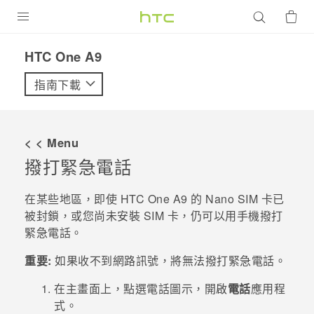
產品
HTC One A9‎
VIVE
指南下載
G REIGNS
智慧型手機
< < Menu
配件
撥打緊急電話
VIVERSE
在某些地區，即使
HTC One A9
的
Nano SIM
卡已
被封鎖，或您尚未安裝 SIM 卡，仍可以用手機撥打
優惠專區
緊急電話。
焦點訊息
銷售門市
重要:
如果收不到網路訊號，將無法撥打緊急電話。
校園專案
銷售通路
支援服務
在
主畫面
上，點選電話圖示，開啟
電話
應用程
企業採購
式。
VIVELAND