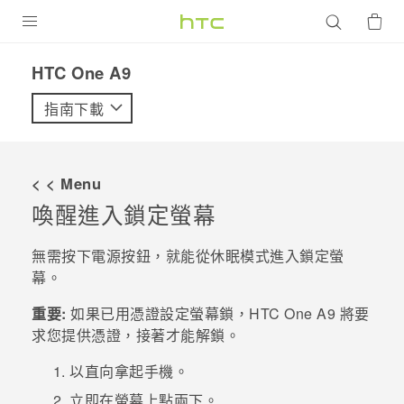
產品
HTC One A9‎
VIVE
指南下載
G REIGNS
智慧型手機
< < Menu
配件
喚醒進入鎖定螢幕
VIVERSE
無需按下
電源
按鈕，就能從休眠模式進入鎖定螢
幕。
優惠專區
重要:
如果已用憑證設定螢幕鎖，
HTC One A9
將要
焦點訊息
銷售門市
求您提供憑證，接著才能解鎖。
校園專案
銷售通路
支援服務
以直向拿起手機。
企業採購
立即在螢幕上點兩下。
VIVELAND