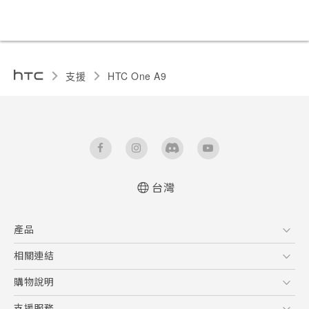
支援
HTC One A9‎
台灣
快速入門手冊
產品
使用手冊
5G
相關連結
智慧型手機
HTC Research
購物說明
配件
購物須知
支援服務