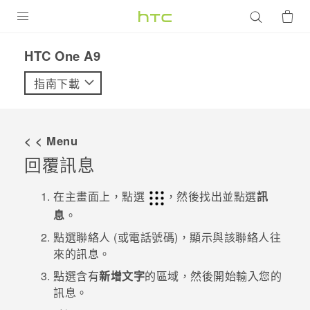
產品
HTC One A9‎
VIVE
指南下載
G REIGNS
智慧型手機
< < Menu
配件
回覆訊息
VIVERSE
在
主畫面
上，點選
，然後找出並點選
訊
息
。
優惠專區
點選聯絡人 (或電話號碼)，顯示與該聯絡人往
焦點訊息
銷售門市
來的訊息。
校園專案
點選含有
新增文字
的區域，然後開始輸入您的
銷售通路
支援服務
訊息。
企業採購
VIVELAND