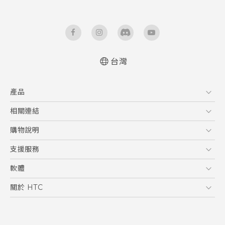
台灣
快速入門手冊
產品
使用手冊
5G
相關連結
智慧型手機
HTC Research
購物說明
配件
購物須知
支援服務
VIVE
訂單管理
到府收送維修服務
軟體
付款方式
服務中心資訊
應用程式
關於 HTC
售後服務
客戶服務佈告欄
手機功能
ESG
常見問題
產品有限保固說明
相機工具
新聞稿