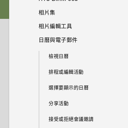
休眠模式
插槽和卡片固定座
下載主題
相片集
個人化
從 Android 手機傳輸內容
選擇拍攝模式
何謂 HTC BlinkFeed？
將螢幕解鎖
相片編輯工具
Nano SIM 卡
將主題加入我的最愛
在相片集內檢視相片和影片
指紋感應器
從 iPhone 傳輸內容的方式
縮放
開啟或關閉 HTC BlinkFeed
日曆與電子郵件
動作手勢
選取相片進行編輯
SD 卡
重新建立自己的主題
新增相片或影片至相簿
透過 iCloud 傳送 iPhone 內容
開啟或關閉相機閃光燈
餐廳推薦
檢視日曆
觸控手勢
調整相片
為電池充電
混合及配對主題
將相片或影片複製或移至其他相
取得聯絡人及其他內容的其他方
拍攝相片
在 HTC BlinkFeed 上新增內容
簿
法
的方式
排程或編輯活動
開啟應用程式
在相片上畫圖
切換手機開關
尋找主題
提示：如何拍出更棒的相片
搜尋相片及影片
在手機和電腦之間傳送相片、影
自訂重點消息摘要
選擇要顯示的日曆
分享內容
套用相片濾鏡
需要使用手機的快速指引嗎？
分享主題
片及音樂
拍攝影片
變更影片播放速度
張貼到社交網路
分享活動
切換最近使用的應用程式
美化人物照
刪除主題
使用快速設定
在錄影期間拍照 — 影像相片
在相片集內檢視 Zoe 相片
從 HTC BlinkFeed 移除內容
接受或拒絕會議邀請
重新整理內容
GIF 建立工具
個人化設定
認識手機設定
使用音量鍵拍攝相片及影片