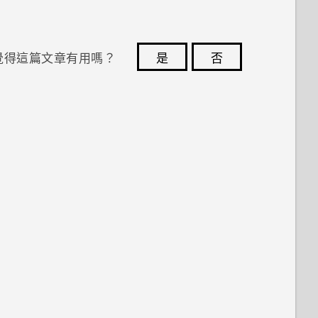
覺得這篇文章有用嗎？
是
否
您的意見回報可協助他人查看最實用的資訊。