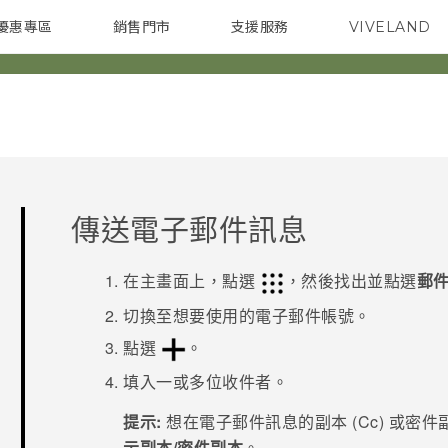
優惠專區
銷售門市
支援服務
VIVELAND
焦點訊息
智慧型手機
校園專案
銷售通路
配件
企業採購
傳送電子郵件訊息
在
主畫面
上，點選
，然後找出並點選
郵
切換至想要使用的電子郵件帳號。
點選
。
填入一或多位收件者。
提示:
想在電子郵件訊息的副本 (Cc) 或密件
示副本/密件副本
。