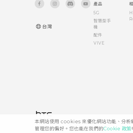
語音輸入文字
產品
協助工具設定
5G
H
硬體或連線發生了問題嗎？
R
智慧型手
開啟或關閉縮放比例手勢
台灣
機
配件
使用 TalkBack 導覽 HTC One
VIVE
A9
本網站使用 cookies 來優化網站功能、分
管理您的偏好。您也能在我們的
Cookie 政策