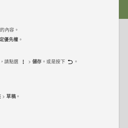
加的內容。
定優先權
。
送，請點選
>
儲存
。或是按下
。
夾
>
草稿
。