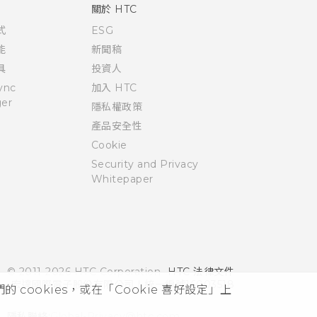
關於 HTC
式
ESG
能
新聞稿
具
投資人
ync
加入 HTC
er
隱私權政策
產品安全性
Cookie
Security and Privacy
Whitepaper
© 2011-2026 HTC Corporation
HTC 法律文件
宏達國際電子股份有限公司 | 統一編號16003518
cookies，或在「Cookie 喜好設定」上
隱私聯絡:
Global-Privacy@htc.com