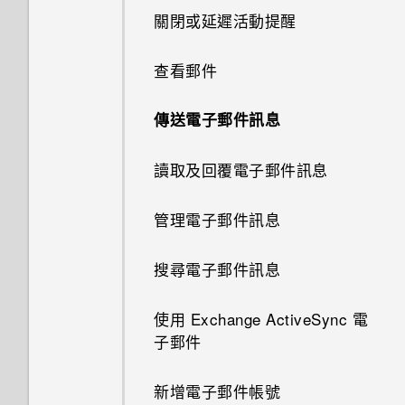
剪輯影片
關閉或延遲活動提醒
擷取手機畫面
線形效果
鈴聲、通知音效和鬧鐘
關於指紋辨識器
關閉相機應用程式
編輯高動態縮時攝影影片
查看郵件
何謂 HTC Sense 首頁小工具？
鏤空特效
主畫面桌布
更新手機軟體
拍攝連續的相片
檢視、編輯和儲存 Zoe 精選
傳送電子郵件訊息
設定 HTC Sense 首頁小工具
幻影萬花筒
變更顯示字型
從 Play 商店取得應用程式
使用 HDR
讀取及回覆電子郵件訊息
設定住家及工作位置
雙重曝光
啟動列
從網路下載應用程式
慢動作錄影
管理電子郵件訊息
手動切換位置
魔法幻境
新增主畫面小工具
解除安裝應用程式
拍攝自拍和人物照的小秘訣
搜尋電子郵件訊息
釘選及取消釘選應用程式
魔法變臉
新增主畫面捷徑
使用瞬間美膚套用柔膚美化
使用 Exchange ActiveSync 電
新增應用程式至 HTC Sense 首
美化 RAW 相片
編輯主畫面面板
使用自動自拍
子郵件
頁小工具
變更主畫面
使用聲控自拍
新增電子郵件帳號
開啟及關閉智慧資料夾