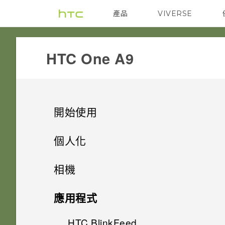
產品
VIVERSE
VIVE
G REIGNS
HTC One A9‎
開始使用
手機上的各種便利功能
個人化
打開包裝
手機設定及傳輸
Android 6.0 Marshmallow
相機
熟悉新手機的功能
個人化
HTC One A9
影像
相機
初次設定 HTC One A9
應用程式
HTC Sense 首頁
後面板
何謂 主題應用程式？
音效
從先前的 HTC 手機還原
HTC BlinkFeed
相機畫面