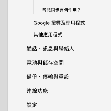
分類小工具面板和啟動列上的應
使用自拍計時器拍照
智慧同步有何作用？
何謂 Motion Launch？
用程式
使用 Zoe 動態拍照
Google 搜尋及應用程式
開啟或關閉 Motion Launch 手
排列應用程式
勢
其他應用程式
拍攝全景相片
使用 Google 即時資訊取得最當
下的資訊
喚醒進入鎖定螢幕
通話、訊息與聯絡人
個人化 HTC Dot View
拍攝高動態縮時攝影影片
Now on Tap
喚醒及解鎖
手機通話功能
電池與儲存空間
HTC Dot View 沒有顯示最近撥
手動調整相機設定
打的電話嗎？
搜尋 HTC One A9 和網路
喚醒進入主畫面小工具面板
訊息
電源及儲存空間管理
使用智慧搜尋撥號
備份、傳輸與重設
拍攝 RAW 相片
HTC Dot View 未顯示音樂控制
Google 應用程式
聯絡人
喚醒進入 HTC BlinkFeed
傳送簡訊 (SMS)
鍵或應用程式通知？
使用語音撥打電話
同步、備份及重設
顯示電池百分比
連線功能
相機應用程式如何拍攝 RAW 相
片？
使用Motion Launch Snap自動
聯絡人清單
傳送多媒體訊息 (MMS)
需要更多詳細資料嗎？
撥打分機號碼
查看電池用量
網際網路連線
新增社交網路、電子郵件帳號等
設定
啟動相機