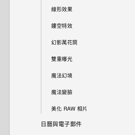
剪輯影片
擷取手機畫面
線形效果
鈴聲、通知音效和鬧鐘
關於指紋辨識器
關閉相機應用程式
編輯高動態縮時攝影影片
何謂 HTC Sense 首頁小工具？
鏤空特效
主畫面桌布
更新手機軟體
拍攝連續的相片
檢視、編輯和儲存 Zoe 精選
設定 HTC Sense 首頁小工具
幻影萬花筒
變更顯示字型
從 Play 商店取得應用程式
使用 HDR
設定住家及工作位置
雙重曝光
啟動列
從網路下載應用程式
慢動作錄影
手動切換位置
魔法幻境
新增主畫面小工具
解除安裝應用程式
拍攝自拍和人物照的小秘訣
釘選及取消釘選應用程式
魔法變臉
新增主畫面捷徑
使用瞬間美膚套用柔膚美化
新增應用程式至 HTC Sense 首
美化 RAW 相片
編輯主畫面面板
使用自動自拍
頁小工具
日曆與電子郵件
變更主畫面
使用聲控自拍
開啟及關閉智慧資料夾