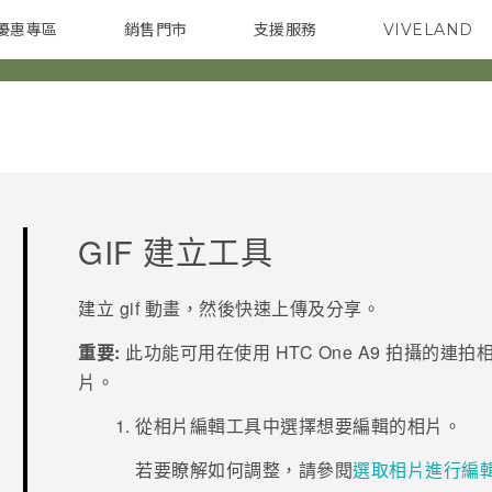
優惠專區
銷售門市
支援服務
VIVELAND
焦點訊息
智慧型手機
校園專案
銷售通路
配件
企業採購
GIF 建立工具
建立 gif 動畫，然後快速上傳及分享。
重要:
此功能可用在使用
HTC One A9
拍攝的連拍
片。
從
相片編輯工具
中選擇想要編輯的相片。
若要瞭解如何調整，請參閱
選取相片進行編