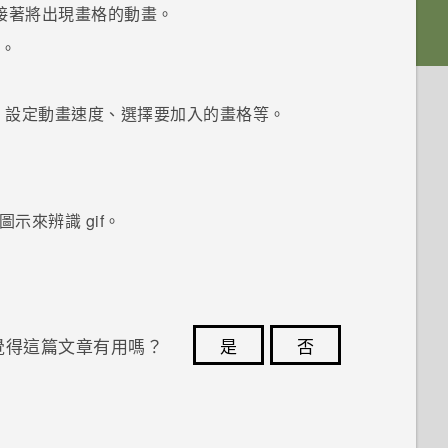
接著將出現畫格的動畫。
點。
、設定動畫速度、選擇要加入的畫格等。
圖示來辨識 gif。
覺得這篇文章有用嗎？
是
否
您的意見回報可協助他人查看最實用的資訊。