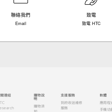
聯絡我們
致電
Email
致電 HTC
快速入門手冊
使用手冊
相關連結
購物說
支援服務
軟體
明
TC
到府收送維修
應用程
購物須
esearch
服務
手機功
知