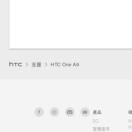
本國撥號
變更螢幕語言
通知面板
將應用程式移到記憶卡
重新啟動 HTC One A9 (軟體重
設)
手套模式
管理應用程式通知
檢視及管理儲存裝置上的檔案
重設網路設定
安裝數位憑證
通知 LED 指示燈
在 HTC One A9 和電腦間複製
檔案
重設 HTC One A9 (硬體重設)
釘選目前的畫面
選取、複製及貼上文字
支援
HTC One A9‎
釋放儲存空間
停用應用程式
HTC Sense 鍵盤
卸載記憶卡
為 Nano SIM 卡指派 PIN 碼
輸入文字
關於檔案管理員
協助工具功能
使用文字預測輸入文字
產品
協助工具設定
使用滑行鍵盤
5G
H
R
智慧型手