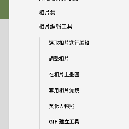
休眠模式
插槽和卡片固定座
下載主題
相片集
個人化
從 Android 手機傳輸內容
選擇拍攝模式
何謂 HTC BlinkFeed？
將螢幕解鎖
相片編輯工具
Nano SIM 卡
將主題加入我的最愛
在相片集內檢視相片和影片
指紋感應器
從 iPhone 傳輸內容的方式
縮放
開啟或關閉 HTC BlinkFeed
動作手勢
選取相片進行編輯
SD 卡
重新建立自己的主題
新增相片或影片至相簿
透過 iCloud 傳送 iPhone 內容
開啟或關閉相機閃光燈
餐廳推薦
觸控手勢
調整相片
為電池充電
混合及配對主題
將相片或影片複製或移至其他相
取得聯絡人及其他內容的其他方
拍攝相片
在 HTC BlinkFeed 上新增內容
簿
法
的方式
開啟應用程式
在相片上畫圖
切換手機開關
尋找主題
提示：如何拍出更棒的相片
搜尋相片及影片
在手機和電腦之間傳送相片、影
自訂重點消息摘要
分享內容
套用相片濾鏡
需要使用手機的快速指引嗎？
分享主題
片及音樂
拍攝影片
變更影片播放速度
張貼到社交網路
切換最近使用的應用程式
美化人物照
刪除主題
使用快速設定
在錄影期間拍照 — 影像相片
在相片集內檢視 Zoe 相片
從 HTC BlinkFeed 移除內容
重新整理內容
GIF 建立工具
個人化設定
認識手機設定
使用音量鍵拍攝相片及影片