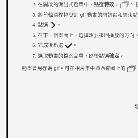
在開啟的滑出式選單中，點選
特效
>
。
將剪輯滑桿拖曳到 gif 動畫的開始點和結束
點選
。
在下一個畫面上，選擇想要來回播放的方向
完成後點選
。
選取動畫的檔案品質，然後點選
確定
。
動畫會另存為 gif。可在
相片集
中透過縮圖上的
感謝您！