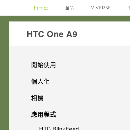
產品
VIVERSE
VIVE
G REIGNS
HTC One A9‎
開始使用
手機上的各種便利功能
個人化
打開包裝
手機設定及傳輸
Android 6.0 Marshmallow
相機
熟悉新手機的功能
個人化
HTC One A9
影像
相機
初次設定 HTC One A9
應用程式
HTC Sense 首頁
後面板
何謂 主題應用程式？
音效
從先前的 HTC 手機還原
HTC BlinkFeed
相機畫面