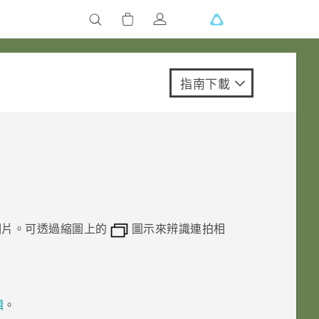
指南下載
相片。可透過縮圖上的
圖示來辨識連拍相
輯
。