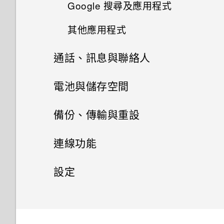
Google 搜尋及應用程式
檢視日曆
分類小工具面板和啟動列上的應
使用自拍計時器拍照
何謂 Motion Launch？
用程式
其他應用程式
使用 Google 即時資訊取得最當
排程或編輯活動
使用 Zoe 動態拍照
下的資訊
開啟或關閉 Motion Launch 手
排列應用程式
通話、訊息與聯絡人
個人化 HTC Dot View
勢
選擇要顯示的日曆
拍攝全景相片
Now on Tap
手機通話功能
電池與儲存空間
HTC Dot View 沒有顯示最近撥
喚醒進入鎖定螢幕
分享活動
打的電話嗎？
拍攝高動態縮時攝影影片
搜尋 HTC One A9 和網路
訊息
電源及儲存空間管理
使用智慧搜尋撥號
備份、傳輸與重設
喚醒及解鎖
接受或拒絕會議邀請
HTC Dot View 未顯示音樂控制
手動調整相機設定
Google 應用程式
聯絡人
傳送簡訊 (SMS)
鍵或應用程式通知？
使用語音撥打電話
同步、備份及重設
顯示電池百分比
連線功能
喚醒進入主畫面小工具面板
關閉或延遲活動提醒
拍攝 RAW 相片
聯絡人清單
傳送多媒體訊息 (MMS)
需要更多詳細資料嗎？
撥打分機號碼
查看電池用量
網際網路連線
新增社交網路、電子郵件帳號等
設定
喚醒進入 HTC BlinkFeed
查看郵件
相機應用程式如何拍攝 RAW 相
設定個人檔案
傳送群組訊息
無線分享
使用時鐘
回撥未接來電
查看電池記錄
片？
同步帳號
設定和隱私權
開啟或關閉數據連線
使用Motion Launch Snap自動
傳送電子郵件訊息
啟動相機
新增新的聯絡人
繼續撰寫訊息草稿
何謂 HTC Connect？
查看氣象
快速撥號
應用程式電池最佳化
移除帳號
管理數據使用量