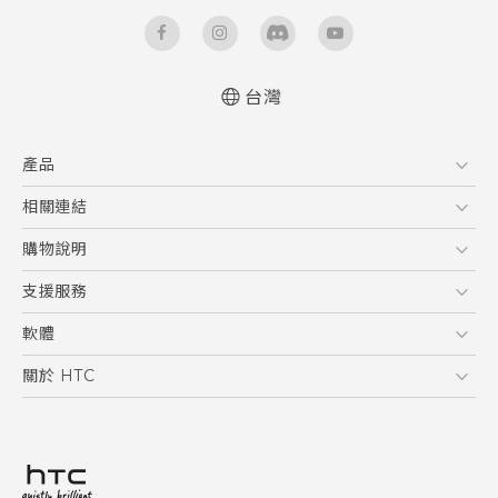
台灣
快速入門手冊
產品
使用手冊
5G
相關連結
智慧型手機
HTC Research
購物說明
配件
購物須知
支援服務
VIVE
訂單管理
到府收送維修服務
軟體
付款方式
服務中心資訊
應用程式
關於 HTC
售後服務
客戶服務佈告欄
手機功能
ESG
常見問題
產品有限保固說明
相機工具
新聞稿
HTC Sync Manager
投資人