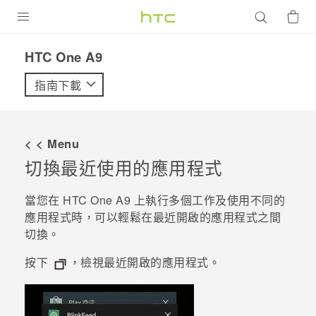
產品
HTC One A9‎
VIVE
指南下載
G REIGNS
智慧型手機
< < Menu
配件
切換最近使用的應用程式
VIVERSE
當您在
HTC One A9
上執行多個工作及使用不同的
應用程式時，可以輕鬆在最近開啟的應用程式之間
優惠專區
切換。
焦點訊息
銷售門市
按下
，檢視最近開啟的應用程式。
校園專案
銷售通路
支援服務
企業採購
VIVELAND