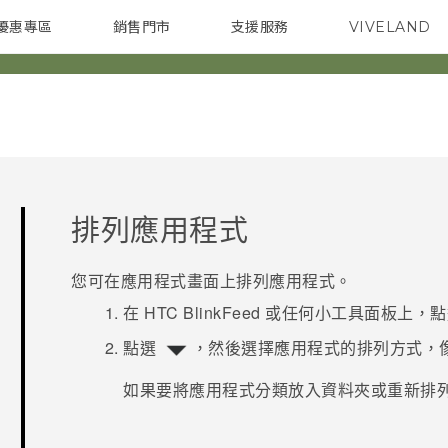
優惠專區
銷售門市
支援服務
VIVELAND
焦點訊息
智慧型手機
校園專案
銷售通路
配件
企業採購
排列應用程式
您可在
應用程式
畫面上排列應用程式。
在
HTC BlinkFeed
或任何小工具面板上，
點選
，然後選擇應用程式的排列方式，
如果要將應用程式分類放入資料夾或重新排