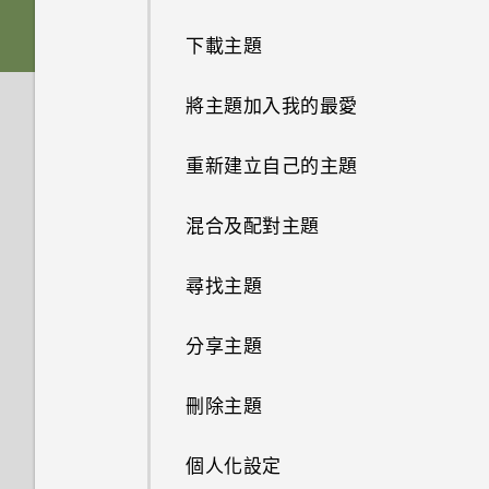
休眠模式
插槽和卡片固定座
下載主題
個人化
從 Android 手機傳輸內容
將螢幕解鎖
Nano SIM 卡
將主題加入我的最愛
指紋感應器
從 iPhone 傳輸內容的方式
動作手勢
SD 卡
重新建立自己的主題
透過 iCloud 傳送 iPhone 內容
觸控手勢
為電池充電
混合及配對主題
取得聯絡人及其他內容的其他方
法
開啟應用程式
切換手機開關
尋找主題
在手機和電腦之間傳送相片、影
分享內容
需要使用手機的快速指引嗎？
分享主題
片及音樂
切換最近使用的應用程式
刪除主題
使用快速設定
重新整理內容
個人化設定
認識手機設定