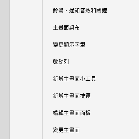
擷取手機畫面
鈴聲、通知音效和鬧鐘
關於指紋辨識器
何謂 HTC Sense 首頁小工具？
主畫面桌布
更新手機軟體
設定 HTC Sense 首頁小工具
變更顯示字型
從 Play 商店取得應用程式
設定住家及工作位置
啟動列
從網路下載應用程式
手動切換位置
新增主畫面小工具
解除安裝應用程式
釘選及取消釘選應用程式
新增主畫面捷徑
新增應用程式至 HTC Sense 首
編輯主畫面面板
頁小工具
變更主畫面
開啟及關閉智慧資料夾