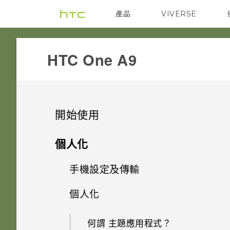
產品
VIVERSE
VIVE
G REIGNS
HTC One A9‎
開始使用
手機上的各種便利功能
個人化
打開包裝
手機設定及傳輸
Android 6.0 Marshmallow
熟悉新手機的功能
個人化
HTC One A9
影像
初次設定 HTC One A9
HTC Sense 首頁
後面板
何謂 主題應用程式？
音效
從先前的 HTC 手機還原