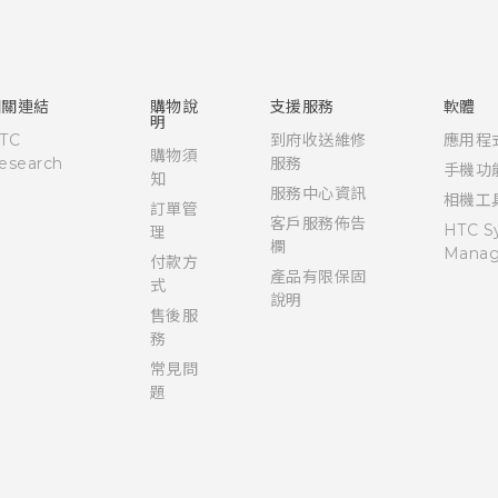
快速入門手冊
使用手冊
相關連結
購物說
支援服務
軟體
明
TC
到府收送維修
應用程
購物須
esearch
服務
手機功
知
服務中心資訊
相機工
訂單管
客戶服務佈告
HTC S
理
欄
Manag
付款方
產品有限保固
式
說明
售後服
務
常見問
題