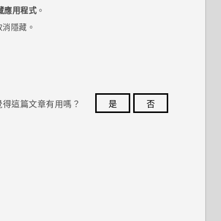
藏應用程式
。
取消隱藏。
覺得這篇文章有用嗎？
是
否
您的意見回報可協助他人查看最實用的資訊。