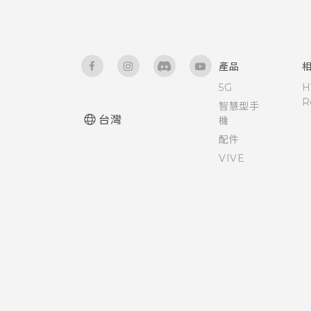
為 Nano SIM 卡指派 PIN 碼
語音輸入文字
拍攝高動態縮時攝影影片
關於檔案管理員
協助工具功能
硬體或連線發生了問題嗎？
手動調整相機設定
產品
協助工具設定
5G
H
拍攝 RAW 相片
R
智慧型手
開啟或關閉縮放比例手勢
台灣
機
相機應用程式如何拍攝 RAW 相
配件
片？
使用 TalkBack 導覽 HTC One
VIVE
A9