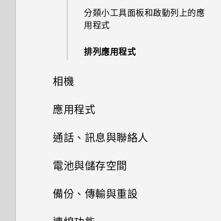
分類小工具面板和啟動列上的應
何謂 Motion Launch？
用程式
開啟或關閉 Motion Launch 手
排列應用程式
勢
相機
喚醒進入鎖定螢幕
相機
應用程式
喚醒及解鎖
HTC BlinkFeed
相機畫面
通話、訊息與聯絡人
喚醒進入主畫面小工具面板
相片集
選擇拍攝模式
手機通話功能
何謂 HTC BlinkFeed？
電池與儲存空間
喚醒進入 HTC BlinkFeed
相片編輯工具
訊息
在相片集內檢視相片和影片
縮放
開啟或關閉 HTC BlinkFeed
電源及儲存空間管理
使用智慧搜尋撥號
備份、傳輸與重設
使用Motion Launch Snap自動
日曆與電子郵件
啟動相機
聯絡人
選取相片進行編輯
新增相片或影片至相簿
傳送簡訊 (SMS)
開啟或關閉相機閃光燈
餐廳推薦
使用語音撥打電話
同步、備份及重設
顯示電池百分比