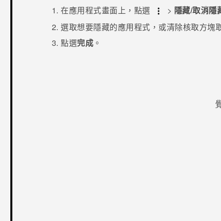
在
應用程式
畫面上，點選
>
隱藏/取消隱
選取想要隱藏的應用程式，或清除核取方塊
點選
完成
。
感謝您！