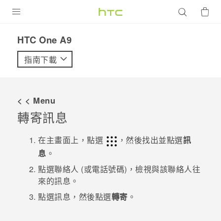
產品
HTC One A9‎
VIVE
指南下載
G REIGNS
智慧型手機
< < Menu
配件
轉寄訊息
VIVERSE
在
主畫面
上，點選
，然後找出並點選
訊
息
。
優惠專區
點選聯絡人 (或電話號碼)，檢視與該聯絡人往
焦點訊息
銷售門市
來的訊息。
校園專案
點選訊息，然後點選
轉寄
。
銷售通路
支援服務
企業採購
VIVELAND