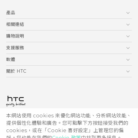
快速入門手冊
產品
使用手冊
5G
相關連結
智慧型手機
HTC Research
購物說明
配件
購物須知
支援服務
VIVE
訂單管理
到府收送維修服務
軟體
付款方式
服務中心資訊
應用程式
關於 HTC
售後服務
客戶服務佈告欄
手機功能
ESG
常見問題
產品有限保固說明
相機工具
新聞稿
HTC Sync Manager
投資人
加入 HTC
本網站使用 cookies 來優化網站功能、分析網站效能、
© 2011-2026 HTC Corporation
隱私權政策
提供個性化體驗和廣告。您可點擊下方按鈕接受我們的
HTC 法律文件
產品安全性
cookies，或在「Cookie 喜好設定」上管理您的偏
宏達國際電子股份有限公司 | 統一編號16003518
好。您也能在我們的
Cookie 政策
中找到更多訊息。