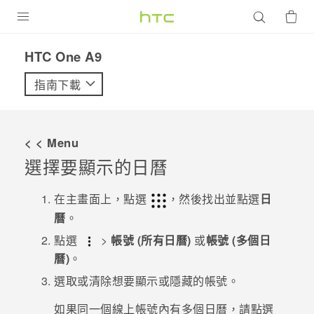
產品
HTC One A9‎
VIVE
指南下載
G REIGNS
智慧型手機
< < Menu
配件
選擇要顯示的日曆
VIVERSE
在
主畫面
上，點選
，然後找出並點選
日
曆
。
優惠專區
點選
>
帳號 (所有日曆)
或
帳號 (多個日
焦點訊息
銷售門市
曆)
。
校園專案
選取或清除想要顯示或隱藏的帳號。
銷售通路
支援服務
企業採購
如果同一個線上帳號內有多個日曆，請點選
VIVELAND