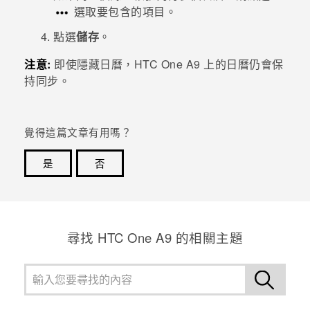
選取要包含的項目。
登入
點選
儲存
。
注意:
即使隱藏日曆，
HTC One A9
上的日曆仍會保
持同步。
覺得這篇文章有用嗎？
是
否
感謝您！您的意見回報可協助他人查看最實用的資訊。
尋找 HTC One A9 的相關主題