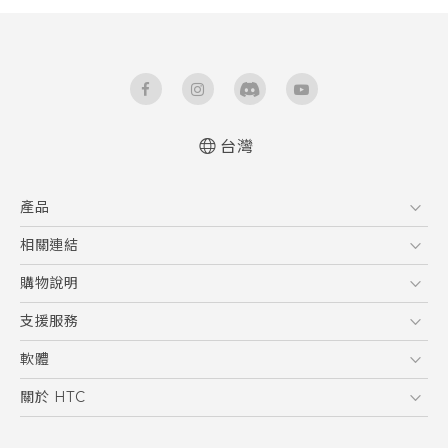
台灣
快速入門手冊
產品
使用手冊
5G
相關連結
智慧型手機
HTC Research
購物說明
配件
購物須知
支援服務
VIVE
訂單管理
到府收送維修服務
軟體
付款方式
服務中心資訊
應用程式
關於 HTC
售後服務
客戶服務佈告欄
手機功能
ESG
常見問題