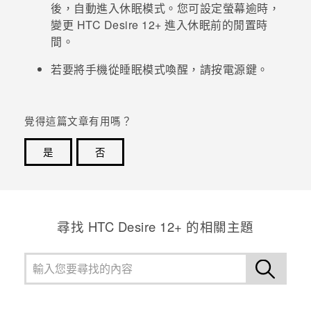
後，自動進入休眠模式。您可設定螢幕逾時，
變更
HTC Desire 12+
進入休眠前的閒置時
登入
間。
若要將手機從睡眠模式喚醒，請按
電源
鍵。
覺得這篇文章有用嗎？
是
否
感謝您！您的意見回報可協助他人查看最實用的資訊。
尋找 HTC Desire 12+ 的相關主題