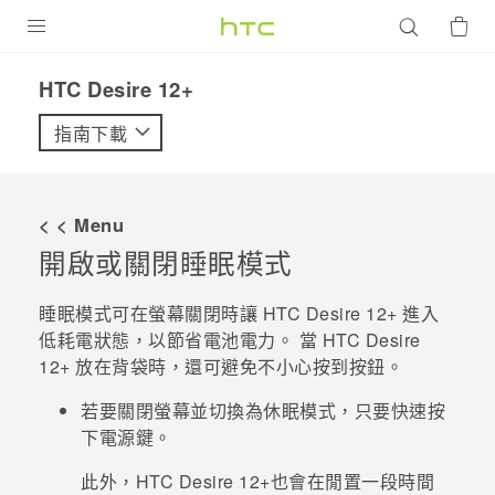
產品
HTC Desire 12+‎
VIVE
指南下載
G REIGNS
智慧型手機
< < Menu
配件
開啟或關閉睡眠模式
VIVERSE
睡眠模式可在螢幕關閉時讓
HTC Desire 12+
進入
低耗電狀態，以節省電池電力。 當
HTC Desire
優惠專區
12+
放在背袋時，還可避免不小心按到按鈕。
焦點訊息
銷售門市
若要關閉螢幕並切換為休眠模式，只要快速按
校園專案
下
電源
鍵。
銷售通路
支援服務
企業採購
此外，
HTC Desire 12+
也會在閒置一段時間
VIVELAND