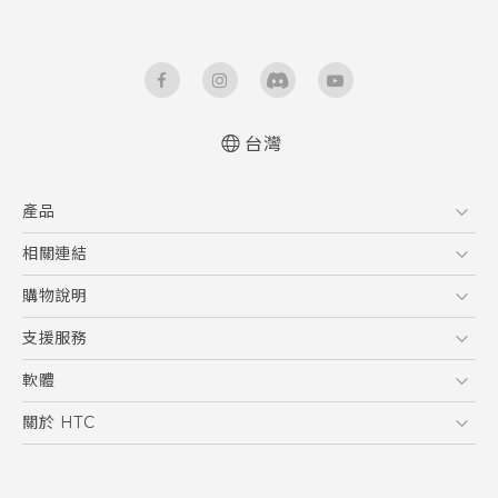
台灣
快速入門手冊
產品
使用手冊
Quick start guide
5G
相關連結
User manual
智慧型手機
HTC Research
購物說明
配件
購物須知
支援服務
VIVE
訂單管理
到府收送維修服務
軟體
付款方式
服務中心資訊
應用程式
關於 HTC
售後服務
客戶服務佈告欄
手機功能
ESG
常見問題
產品有限保固說明
相機工具
新聞稿