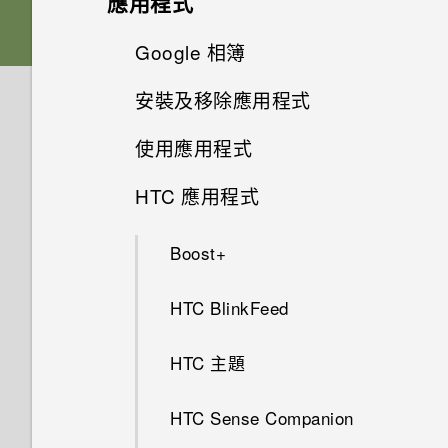
應用程式
如何查看手機最新的軟體更新？
相機
更新
為何手機上的應用程式會當機並
Android 中的應用程式待機如何
音效偏好設定
HTC Sense 主畫面
我透過藍牙傳送了一些檔案到電
新增社交網路、電子郵件帳號等
啟動列
強制關閉？
變更主畫面
Google 相簿
拍攝全景相片
節省電池電力？
音效與顯示
更新手機軟體前該做哪些準備？
腦。檔案存到哪裡去了？
為何拍攝的人像照在電腦上會以
軟體與應用程式更新
開啟或關閉睡眠模式
變更來電鈴聲
選擇要連線到 4G LTE 網路的
橫向顯示？
新增主畫面小工具
安裝及移除應用程式
如何知道我是否在手機上安裝了
主畫面桌布
相機基本資訊
Google 相簿功能介紹
儲存空間
設定中的電池最佳化有何作用？
如果無法安裝軟體更新，該怎麼
如何在電信業者的網路中新增存
我認為麥克風壞了。我該怎麼
nano SIM 卡
惡意的第三方應用程式？
安裝軟體更新
辦？
鎖定螢幕
取點？
做？
變更通知音效
使用應用程式
相片看起來模糊不清嗎？以下有
新增主畫面捷徑
從 Google Play 商店取得應用
安全性
變更預設字型大小
拍攝相片
檢視相片及影片
如何節省電池電力？
如何將檔案與資料夾複製或移到
選擇用來傳送 SMS 和 MMS 的
一些拍照秘訣
程式
如何設定預設的簡訊應用程式？
安裝應用程式更新
記憶卡？
HTC 應用程式
如何在手機上測試音訊、顯示和
觸控手勢
SIM 卡
設定預設音量
停用應用程式
備份與傳輸
分類小工具面板和啟動列上的應
如何在重設手機後通過 Google
在散景模式下變更焦點
編輯相片
螢幕關閉一段時間後，為何我無
其他部分？
用程式
從網路下載應用程式
如何顯示執行中應用程式的清
登入畫面？
法接收郵件與即時訊息通知？網
從 Google Play 商店安裝應用
如何檢視 USB 隨身碟內的檔案
Boost+
認識手機設定
通話與 SIM 卡
使用雙網路管理員管理 nano
設定預設應用程式
單？
如何備份相片及影片？
路電台廣播也停止了。
程式更新
拍攝連續的相片
與資料夾？
剪輯影片
為何手機反應緩慢且靜止不動？
SIM 卡
移動主畫面項目
解除安裝應用程式
忘記了手機的螢幕鎖定密碼、
設定與其他
HTC BlinkFeed
輸入文字
我能將 Micro SIM 卡剪小為
設定應用程式連結
使用應用程式時不斷出現要求授
如何在手機與電腦之間複製檔
PIN 碼或圖形該怎麼辦？
手機無法開機時該怎麼做？
拍攝影片
我將記憶卡格式化以作為內部儲
為何手機會自動關機？
指紋辨識器
Nano SIM 卡以裝入手機內嗎？
移除主畫面項目
予權限的提示。為什麼？
案？
存空間使用時，卻出現該記憶卡
如何找出手機的 IMEI/MEID 和
HTC 主題
如何加快輸入速度？
控制應用程式權限
手機遺失或遭竊時該怎麼辦？
速度太慢的訊息。為什麼？
如何使用硬體按鍵重新啟動手
拍攝自拍照
序號？
結束或關閉應用程式最好的方式
HTC Desire 12+ 概觀
如何啟用開發人員選項？
機？
為何？
HTC Sense Companion
中文輸入
存取應用程式
何謂智慧鎖及如何使用？
我的手機是全新的，但可用儲存
拍攝自拍影片
為何手機會對我說話？如何關閉
插入 nano SIM 卡和 MicroSD