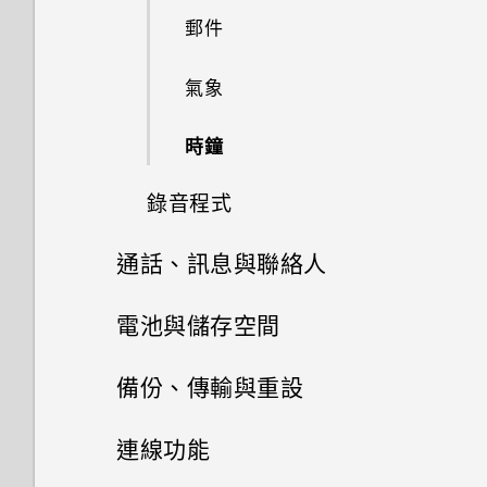
如何無法在 Google Play Music
空間卻比總容量少。為什麼？
如果手機不斷重新啟動或無法開
此功能？
如何查看手機內建的記憶體容量
卡
郵件
使用快速設定
中播放 WMA 音樂檔？
排列應用程式
機進入主畫面，該怎麼辦？
為何重新開啟或開啟手機時出現
使用美膚功能
及使用量？
要求我輸入密碼以解密手機？
使用 microSD 記憶卡作為可移
如何啟用或停用裝置管理員應用
為電池充電
氣象
擷取手機畫面
GPS 關閉時能否在鎖定螢幕上
應用程式捷徑
除式儲存裝置和使用內部儲存空
手機無法充電時該怎麼做？
程式？
使用自拍計時器拍照
如何重新啟動手機以進入安全模
顯示氣象？
間有何不同？
移除螢幕鎖時出現裝置保護功能
式？
切換手機開關
時鐘
旅行模式
切換最近使用的應用程式
將停止運作的訊息，裝置保護是
為何電池電力消耗如此快速？
為何應用程式圖示不再顯示未讀
什麼意思？
如何從通知面板中移除顯示特定
錄音程式
重新啟動 HTC Desire 12+ (軟
訊息和通知等未讀項目數量？
同時使用兩個應用程式
應用程式正在背景中執行的通
體重設)
為何手機設定螢幕鎖密碼後仍不
知？
通話、訊息與聯絡人
錄音
為何說出「OK Google」無法啟
會鎖住？
使用子母畫面
通知
動 Google 個人助理？
手機通話功能
電池與儲存空間
開啟或關閉圖示徽章
我經常因為誤觸最近使用的應用
簡訊與多媒體簡訊
電池
撥打電話
程式或返回鍵而退出正在玩的遊
備份、傳輸與重設
戲。如何避免此狀況？
選取、複製及貼上文字
聯絡人
儲存空間
透過 Android 訊息傳送簡訊或
收到來電
備份與重設
延長電池使用時間的提示
連線功能
多媒體簡訊
何謂螢幕固定功能？如何固定應
聯絡人清單