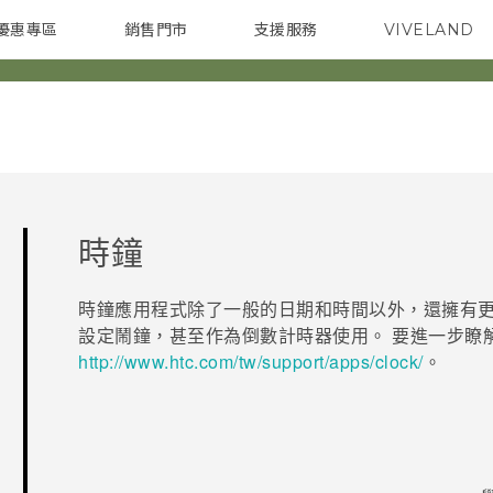
優惠專區
銷售門市
支援服務
VIVELAND
焦點訊息
智慧型手機
校園專案
銷售通路
配件
企業採購
時鐘
時鐘
應用程式除了一般的日期和時間以外，還擁有更
設定鬧鐘，甚至作為倒數計時器使用。 要進一步瞭
http://www.htc.com/tw/support/apps/clock/
。