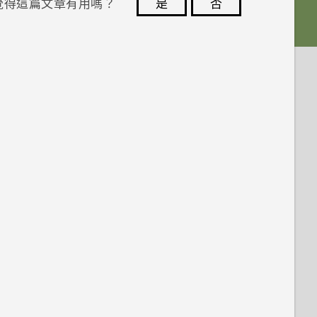
覺得這篇文章有用嗎？
是
否
您的意見回報可協助他人查看最實用的資訊。