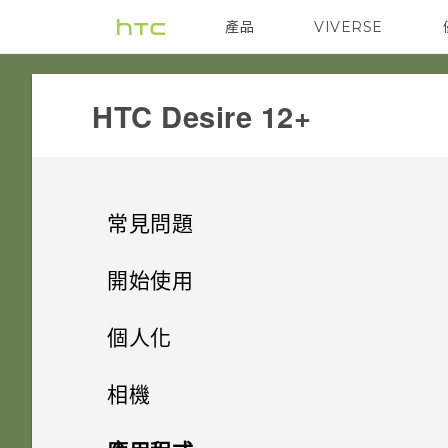
產品
VIVERSE
VIVE
G REIGNS
HTC Desire 12+‎
常見問題
無線與網路
開始使用
系統效能
手機上的各種便利功能
如何將手機的網際網路連線分享
個人化
給其他裝置使用？
電源與充電
打開包裝與設定
手機異常過熱或溫度過高時該怎
主畫面配置與字型
Android 8.0
相機
麼辦？
要如何得知我的手機能否在其他
應用程式
熟悉新手機的功能
Doze 模式如何節省電池電力？
小工具與捷徑
國家的本國網路內使用？
初次設定手機
完全個人專屬
拍照和錄影
新增或移除小工具面板