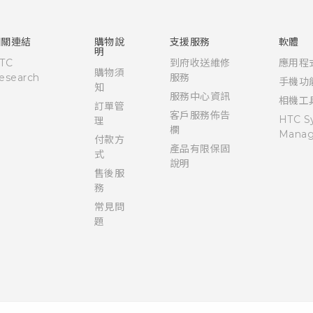
使用手冊
Quick start guide
User manual
相關連結
購物說
支援服務
軟體
明
TC
到府收送維修
應用程
購物須
esearch
服務
手機功
知
服務中心資訊
相機工
訂單管
客戶服務佈告
HTC S
理
欄
Manag
付款方
產品有限保固
式
說明
售後服
務
常見問
題