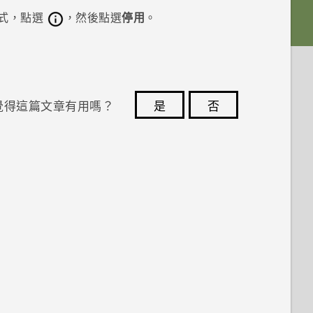
式，點選
，然後點選
停用
。
覺得這篇文章有用嗎？
是
否
您的意見回報可協助他人查看最實用的資訊。