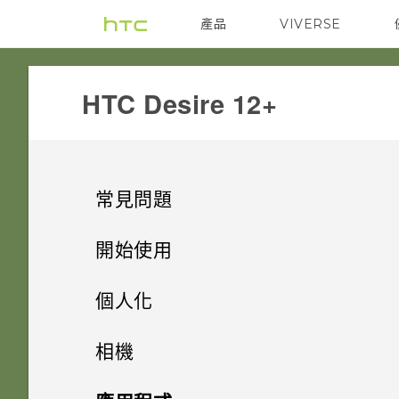
產品
VIVERSE
VIVE
G REIGNS
HTC Desire 12+‎
常見問題
無線與網路
開始使用
系統效能
手機上的各種便利功能
如何將手機的網際網路連線分享
個人化
給其他裝置使用？
電源與充電
打開包裝與設定
手機異常過熱或溫度過高時該怎
主畫面配置與字型
Android 8.0
相機
麼辦？
要如何得知我的手機能否在其他
應用程式
熟悉新手機的功能
Doze 模式如何節省電池電力？
小工具與捷徑
國家的本國網路內使用？
初次設定手機
完全個人專屬
拍照和錄影
新增或移除小工具面板