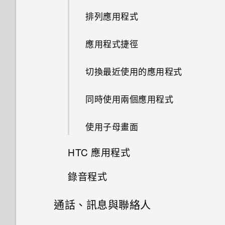
如何無法在 Google Play Music
空間卻比總容量少。為什麼？
如果手機不斷重新啟動或無法開
此功能？
如何查看手機內建的記憶體容量
卡
使用快速設定
中播放 WMA 音樂檔？
排列應用程式
機進入主畫面，該怎麼辦？
為何重新開啟或開啟手機時出現
使用美膚功能
及使用量？
要求我輸入密碼以解密手機？
使用 microSD 記憶卡作為可移
如何啟用或停用裝置管理員應用
為電池充電
擷取手機畫面
GPS 關閉時能否在鎖定螢幕上
應用程式捷徑
除式儲存裝置和使用內部儲存空
手機無法充電時該怎麼做？
程式？
使用自拍計時器拍照
如何重新啟動手機以進入安全模
顯示氣象？
間有何不同？
移除螢幕鎖時出現裝置保護功能
式？
切換手機開關
旅行模式
切換最近使用的應用程式
將停止運作的訊息，裝置保護是
為何電池電力消耗如此快速？
為何應用程式圖示不再顯示未讀
什麼意思？
如何從通知面板中移除顯示特定
重新啟動 HTC Desire 12+ (軟
訊息和通知等未讀項目數量？
同時使用兩個應用程式
應用程式正在背景中執行的通
體重設)
為何手機設定螢幕鎖密碼後仍不
知？
為何說出「OK Google」無法啟
會鎖住？
使用子母畫面
通知
動 Google 個人助理？
HTC 應用程式
開啟或關閉圖示徽章
我經常因為誤觸最近使用的應用
錄音程式
程式或返回鍵而退出正在玩的遊
Boost+
戲。如何避免此狀況？
選取、複製及貼上文字
通話、訊息與聯絡人
錄音
HTC BlinkFeed
何謂螢幕固定功能？如何固定應