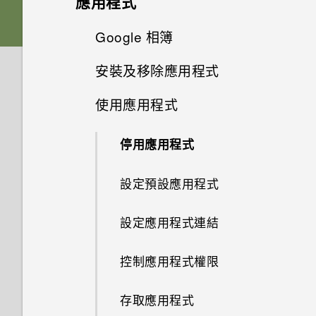
應用程式
如何查看手機最新的軟體更新？
相機
更新
為何手機上的應用程式會當機並
Android 中的應用程式待機如何
音效偏好設定
HTC Sense 主畫面
我透過藍牙傳送了一些檔案到電
新增社交網路、電子郵件帳號等
啟動列
強制關閉？
變更主畫面
Google 相簿
拍攝全景相片
節省電池電力？
音效與顯示
更新手機軟體前該做哪些準備？
腦。檔案存到哪裡去了？
為何拍攝的人像照在電腦上會以
軟體與應用程式更新
開啟或關閉睡眠模式
變更來電鈴聲
選擇要連線到 4G LTE 網路的
橫向顯示？
新增主畫面小工具
安裝及移除應用程式
如何知道我是否在手機上安裝了
主畫面桌布
相機基本資訊
Google 相簿功能介紹
儲存空間
設定中的電池最佳化有何作用？
如果無法安裝軟體更新，該怎麼
如何在電信業者的網路中新增存
我認為麥克風壞了。我該怎麼
nano SIM 卡
惡意的第三方應用程式？
安裝軟體更新
辦？
鎖定螢幕
取點？
做？
變更通知音效
使用應用程式
相片看起來模糊不清嗎？以下有
新增主畫面捷徑
從 Google Play 商店取得應用
安全性
變更預設字型大小
拍攝相片
檢視相片及影片
如何節省電池電力？
如何將檔案與資料夾複製或移到
選擇用來傳送 SMS 和 MMS 的
一些拍照秘訣
程式
如何設定預設的簡訊應用程式？
安裝應用程式更新
記憶卡？
如何在手機上測試音訊、顯示和
觸控手勢
SIM 卡
設定預設音量
停用應用程式
備份與傳輸
分類小工具面板和啟動列上的應
如何在重設手機後通過 Google
在散景模式下變更焦點
編輯相片
螢幕關閉一段時間後，為何我無
其他部分？
用程式
從網路下載應用程式
如何顯示執行中應用程式的清
登入畫面？
法接收郵件與即時訊息通知？網
從 Google Play 商店安裝應用
如何檢視 USB 隨身碟內的檔案
認識手機設定
通話與 SIM 卡
使用雙網路管理員管理 nano
設定預設應用程式
單？
如何備份相片及影片？
路電台廣播也停止了。
程式更新
拍攝連續的相片
與資料夾？
剪輯影片
為何手機反應緩慢且靜止不動？
SIM 卡
移動主畫面項目
解除安裝應用程式
忘記了手機的螢幕鎖定密碼、
設定與其他
輸入文字
我能將 Micro SIM 卡剪小為
設定應用程式連結
使用應用程式時不斷出現要求授
如何在手機與電腦之間複製檔
PIN 碼或圖形該怎麼辦？
手機無法開機時該怎麼做？
拍攝影片
我將記憶卡格式化以作為內部儲
為何手機會自動關機？
指紋辨識器
Nano SIM 卡以裝入手機內嗎？
移除主畫面項目
予權限的提示。為什麼？
案？
存空間使用時，卻出現該記憶卡
如何找出手機的 IMEI/MEID 和
如何加快輸入速度？
控制應用程式權限
手機遺失或遭竊時該怎麼辦？
速度太慢的訊息。為什麼？
如何使用硬體按鍵重新啟動手
拍攝自拍照
序號？
結束或關閉應用程式最好的方式
HTC Desire 12+ 概觀
如何啟用開發人員選項？
機？
為何？
中文輸入
存取應用程式
何謂智慧鎖及如何使用？
我的手機是全新的，但可用儲存
拍攝自拍影片
為何手機會對我說話？如何關閉
插入 nano SIM 卡和 MicroSD