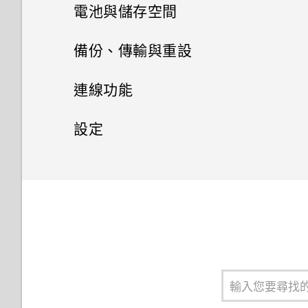
手機通話功能
用程式？
電池與儲存空間
HTC 主題
簡訊與多媒體簡訊
電池
Google Play Protect 有何作
撥打電話
備份、傳輸與重設
HTC Sense Companion
用？如何查看功能是否啟用？
聯絡人
儲存空間
透過 Android 訊息傳送簡訊或
收到來電
備份與重設
延長電池使用時間的提示
連線功能
郵件
多媒體簡訊
如何在郵件應用程式內登入我的
聯絡人清單
Microsoft 電子郵件帳號？
釋放儲存空間
緊急電話
使用省電模式
網際網路連線
備份 HTC Desire 12+
設定
氣象
編輯聯絡人的資訊
儲存空間類型
藍牙
通話期間可以執行的動作
顯示電池百分比
重設網路設定
一般設定
開啟或關閉數據連線
時鐘
將聯絡人分組成標籤
我該將記憶卡當作可移除式或內
安全性設定
開啟或關閉藍牙
設定多方通話
查看電池用量
重設 HTC Desire 12+ (硬體重
管理數據使用量
請勿打擾模式
部儲存空間使用呢？
設)
新增新的聯絡人
協助工具設定
連接藍牙耳機
通話記錄
為 nano SIM 卡指派 PIN 碼
查看電池記錄
Wi-Fi 連線
位置設定
將記憶卡設為內部儲存空間
協助工具設定
與藍牙裝置解除配對
切換靜音、震動和一般模式
設定螢幕鎖定
應用程式電池最佳化
連線到 VPN
飛安模式
在手機儲存空間和記憶卡之間移
動應用程式及資料
使用 TalkBack 操作 HTC