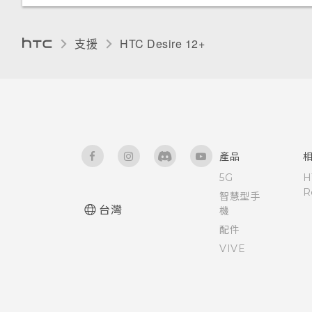
支援
HTC Desire 12+‎
產品
5G
H
R
智慧型手
台灣
機
配件
VIVE