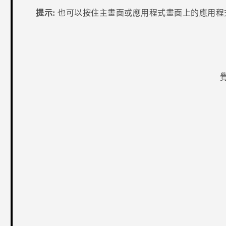
提示:
也可以按住
主畫面
或
應用程式
畫面上的應用程
感謝您！