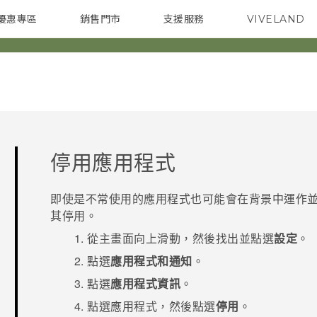
優惠專區
銷售門市
支援服務
VIVELAND
焦點訊息
智慧型手機
校園專案
銷售通路
配件
企業採購
停用應用程式
即使是不常使用的應用程式也可能會在背景中運作
其停用。
從
主畫面
向上滑動，然後找出並點選
設定
。
點選
應用程式和通知
。
點選
應用程式資訊
。
點選應用程式，然後點選
停用
。