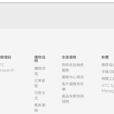
快速入門手冊
使用手冊
Quick start guide
User manual
相關連結
購物說
支援服務
軟體
明
TC
到府收送維修
應用程
購物須
esearch
服務
手機功
知
服務中心資訊
相機工
訂單管
客戶服務佈告
HTC S
理
欄
Manag
付款方
產品有限保固
式
說明
售後服
務