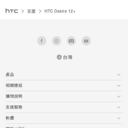
支援
HTC Desire 12+‎
台灣
快速入門手冊
產品
使用手冊
Quick start guide
5G
相關連結
User manual
智慧型手機
HTC Research
購物說明
配件
購物須知
支援服務
VIVE
訂單管理
到府收送維修服務
軟體
付款方式
服務中心資訊
應用程式