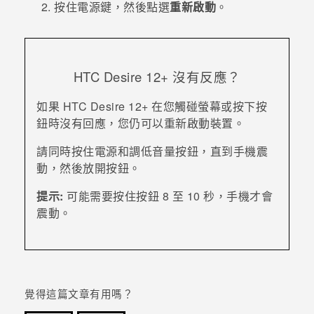
按住
電源
鍵，然後點選
重新啟動
。
登入
HTC Desire 12+
沒有反應？
如果
HTC Desire 12+
在您觸碰螢幕或按下按
鈕時沒有回應，您仍可以重新啟動裝置。
請同時按住
電源
和
調低音量
按鈕，直到手機震
動，然後放開按鈕。
提示:
可能需要按住按鈕 8 至 10 秒，手機才會
震動。
覺得這篇文章有用嗎？