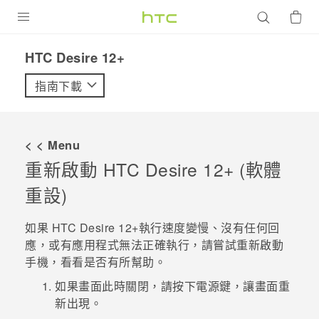
產品
HTC Desire 12+‎
VIVE
指南下載
G REIGNS
智慧型手機
< < Menu
配件
重新啟動
HTC Desire 12+
(軟體
重設)
VIVERSE
優惠專區
如果
HTC Desire 12+
執行速度變慢、沒有任何回
應，或有應用程式無法正確執行，請嘗試重新啟動
焦點訊息
銷售門市
手機，看看是否有所幫助。
校園專案
銷售通路
如果畫面此時關閉，請按下
電源
鍵，讓畫面重
支援服務
新出現。
企業採購
VIVELAND