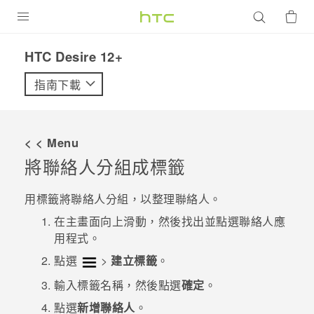
產品
HTC Desire 12+‎
VIVE
指南下載
G REIGNS
智慧型手機
< < Menu
配件
將聯絡人分組成標籤
VIVERSE
用標籤將聯絡人分組，以整理聯絡人。
優惠專區
在
主畫面
向上滑動，然後找出並點選
聯絡人
應
用程式。
焦點訊息
銷售門市
點選
>
建立標籤
。
校園專案
銷售通路
支援服務
輸入標籤名稱，然後點選
確定
。
企業採購
點選
新增聯絡人
。
VIVELAND