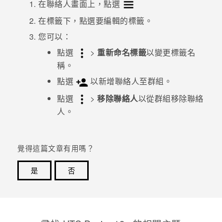
在
聯絡人
畫面上，點選
在
標籤
下，點選要編輯的標籤。
您可以：
點選
>
重新命名標籤
以變更標籤名
稱。
點選
以新增聯絡人至群組。
點選
>
移除聯絡人
以從群組移除聯絡
人。
覺得這篇文章有用嗎？
是
否
感謝您！您的意見回報可協助他人查看最實用的資訊。