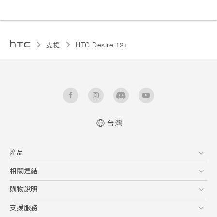
支援
HTC Desire 12+‎
台灣
快速入門手冊
產品
使用手冊
Quick start guide
5G
相關連結
User manual
智慧型手機
HTC Research
購物說明
配件
購物須知
支援服務
VIVE