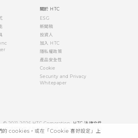
關於 HTC
式
ESG
能
新聞稿
具
投資人
ync
加入 HTC
er
隱私權政策
產品安全性
Cookie
Security and Privacy
Whitepaper
© 2011-2026 HTC Corporation
HTC 法律文件
宏達國際電子股份有限公司 | 統一編號16003518
cookies，或在「Cookie 喜好設定」上