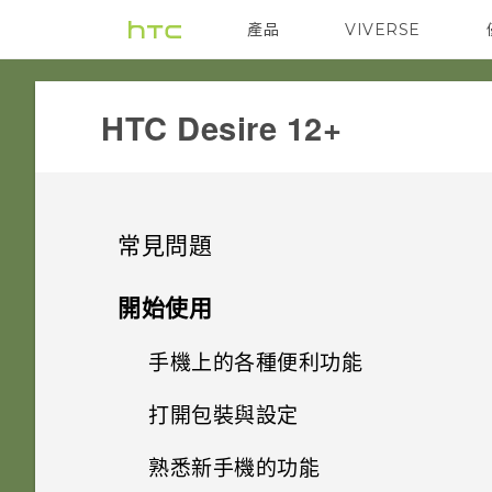
產品
VIVERSE
VIVE
G REIGNS
HTC Desire 12+‎
常見問題
無線與網路
開始使用
系統效能
手機上的各種便利功能
如何將手機的網際網路連線分享
給其他裝置使用？
電源與充電
打開包裝與設定
手機異常過熱或溫度過高時該怎
Android 8.0
麼辦？
要如何得知我的手機能否在其他
應用程式
熟悉新手機的功能
Doze 模式如何節省電池電力？
國家的本國網路內使用？
初次設定手機
完全個人專屬