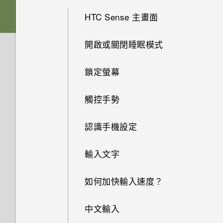
如何查看手機最新的軟體更新？
相機
為何手機上的應用程式會當機並
Android 中的應用程式待機如何
HTC Sense 主畫面
我透過藍牙傳送了一些檔案到電
新增社交網路、電子郵件帳號等
強制關閉？
節省電池電力？
音效與顯示
更新手機軟體前該做哪些準備？
腦。檔案存到哪裡去了？
為何拍攝的人像照在電腦上會以
開啟或關閉睡眠模式
選擇要連線到 4G LTE 網路的
橫向顯示？
如何知道我是否在手機上安裝了
儲存空間
設定中的電池最佳化有何作用？
如果無法安裝軟體更新，該怎麼
如何在電信業者的網路中新增存
我認為麥克風壞了。我該怎麼
nano SIM 卡
惡意的第三方應用程式？
辦？
鎖定螢幕
取點？
做？
相片看起來模糊不清嗎？以下有
安全性
如何節省電池電力？
如何將檔案與資料夾複製或移到
選擇用來傳送 SMS 和 MMS 的
一些拍照秘訣
如何設定預設的簡訊應用程式？
記憶卡？
如何在手機上測試音訊、顯示和
觸控手勢
SIM 卡
備份與傳輸
如何在重設手機後通過 Google
螢幕關閉一段時間後，為何我無
其他部分？
如何顯示執行中應用程式的清
登入畫面？
法接收郵件與即時訊息通知？網
如何檢視 USB 隨身碟內的檔案
認識手機設定
通話與 SIM 卡
使用雙網路管理員管理 nano
單？
如何備份相片及影片？
路電台廣播也停止了。
與資料夾？
為何手機反應緩慢且靜止不動？
SIM 卡
忘記了手機的螢幕鎖定密碼、
設定與其他
輸入文字
我能將 Micro SIM 卡剪小為
使用應用程式時不斷出現要求授
如何在手機與電腦之間複製檔
PIN 碼或圖形該怎麼辦？
手機無法開機時該怎麼做？
我將記憶卡格式化以作為內部儲
為何手機會自動關機？
指紋辨識器
Nano SIM 卡以裝入手機內嗎？
予權限的提示。為什麼？
案？
存空間使用時，卻出現該記憶卡
如何找出手機的 IMEI/MEID 和
如何加快輸入速度？
手機遺失或遭竊時該怎麼辦？
速度太慢的訊息。為什麼？
如何使用硬體按鍵重新啟動手
序號？
結束或關閉應用程式最好的方式
HTC Desire 12+ 概觀
如何啟用開發人員選項？
機？
為何？
中文輸入
何謂智慧鎖及如何使用？
我的手機是全新的，但可用儲存
為何手機會對我說話？如何關閉
插入 nano SIM 卡和 MicroSD