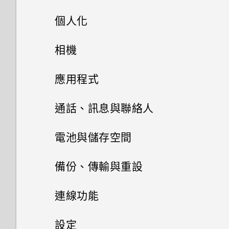
用程式？
個人化
軟體與應用程式更新
Google Play Protect 有何作
主畫面配置與字型
用？如何查看功能是否啟用？
相機
安裝軟體更新
小工具與捷徑
如何在郵件應用程式內登入我的
拍照和錄影
新增或移除小工具面板
應用程式
安裝應用程式更新
Microsoft 電子郵件帳號？
音效偏好設定
啟動列
變更主畫面
Google 相簿
拍攝全景相片
從 Google Play 商店安裝應用
通話、訊息與聯絡人
程式更新
變更來電鈴聲
新增主畫面小工具
安裝及移除應用程式
主畫面桌布
相機基本資訊
手機通話功能
Google 相簿功能介紹
電池與儲存空間
變更通知音效
使用應用程式
新增主畫面捷徑
簡訊與多媒體簡訊
從 Google Play 商店取得應用
變更預設字型大小
拍攝相片
檢視相片及影片
電池
撥打電話
備份、傳輸與重設
程式
HTC 應用程式
設定預設音量
聯絡人
停用應用程式
分類小工具面板和啟動列上的應
儲存空間
透過 Android 訊息傳送簡訊或
在散景模式下變更焦點
編輯相片
收到來電
備份與重設
延長電池使用時間的提示
連線功能
用程式
從網路下載應用程式
多媒體簡訊
錄音程式
Boost+
設定預設應用程式
聯絡人清單
釋放儲存空間
拍攝連續的相片
剪輯影片
緊急電話
使用省電模式
網際網路連線
備份 HTC Desire 12+
設定
移動主畫面項目
解除安裝應用程式