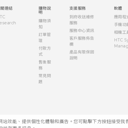
User manual
相關連結
購物說
支援服務
軟體
明
TC
到府收送維修
應用程
購物須
esearch
服務
手機功
知
服務中心資訊
相機工
訂單管
客戶服務佈告
HTC S
理
欄
Manag
付款方
產品有限保固
式
說明
售後服
務
常見問
題
析網站效能、提供個性化體驗和廣告。您可點擊下方按鈕接受我們的 