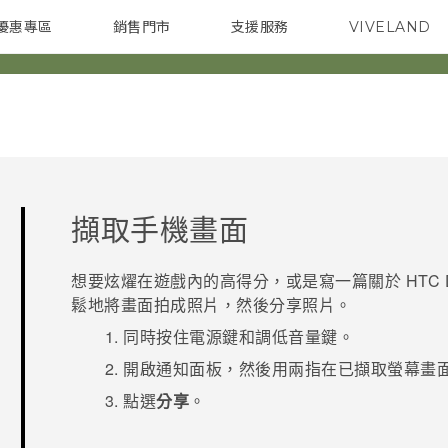
優惠專區
銷售門市
支援服務
VIVELAND
焦點訊息
智慧型手機
校園專案
銷售通路
配件
企業採購
擷取手機畫面
想要炫燿在遊戲內的高得分，或是寫一篇關於
HTC 
鬆地將畫面拍成照片，然後分享照片。
同時按住
電源
鍵和
調低音量
鍵。
開啟通知面板，然後用兩指在
已擷取螢幕畫
點選
分享
。