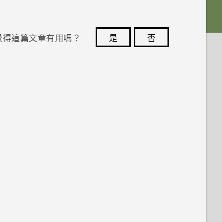
覺得這篇文章有用嗎？
是
否
您的意見回報可協助他人查看最實用的資訊。