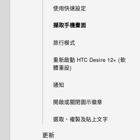
如何無法在 Google Play Music
空間卻比總容量少。為什麼？
如果手機不斷重新啟動或無法開
此功能？
如何查看手機內建的記憶體容量
卡
使用快速設定
中播放 WMA 音樂檔？
機進入主畫面，該怎麼辦？
為何重新開啟或開啟手機時出現
及使用量？
要求我輸入密碼以解密手機？
使用 microSD 記憶卡作為可移
如何啟用或停用裝置管理員應用
為電池充電
擷取手機畫面
GPS 關閉時能否在鎖定螢幕上
除式儲存裝置和使用內部儲存空
手機無法充電時該怎麼做？
程式？
如何重新啟動手機以進入安全模
顯示氣象？
間有何不同？
移除螢幕鎖時出現裝置保護功能
式？
切換手機開關
旅行模式
將停止運作的訊息，裝置保護是
為何電池電力消耗如此快速？
為何應用程式圖示不再顯示未讀
什麼意思？
如何從通知面板中移除顯示特定
重新啟動 HTC Desire 12+ (軟
訊息和通知等未讀項目數量？
應用程式正在背景中執行的通
體重設)
為何手機設定螢幕鎖密碼後仍不
知？
為何說出「OK Google」無法啟
會鎖住？
通知
動 Google 個人助理？
開啟或關閉圖示徽章
我經常因為誤觸最近使用的應用
程式或返回鍵而退出正在玩的遊
戲。如何避免此狀況？
選取、複製及貼上文字
更新
何謂螢幕固定功能？如何固定應