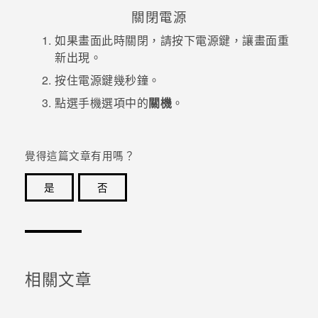
關閉電源
登入
如果畫面此時關閉，請按下
電源
鍵，讓畫面重
新出現。
按住
電源
鍵幾秒鐘。
點選手機選項中的
關機
。
覺得這篇文章有用嗎？
是
否
感謝您！您的意見回報可協助他人查看最實用的資訊。
相關文章