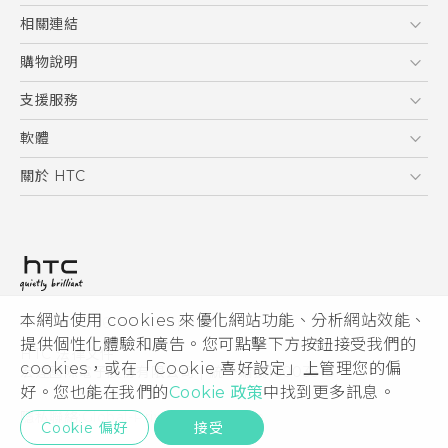
Quick start guide
5G
相關連結
User manual
智慧型手機
HTC Research
購物說明
配件
購物須知
支援服務
VIVE
訂單管理
到府收送維修服務
軟體
付款方式
服務中心資訊
應用程式
關於 HTC
售後服務
客戶服務佈告欄
手機功能
ESG
常見問題
產品有限保固說明
相機工具
新聞稿
HTC Sync Manager
投資人
加入 HTC
本網站使用 cookies 來優化網站功能、分析網站效能、
© 2011-2026 HTC Corporation
隱私權政策
提供個性化體驗和廣告。您可點擊下方按鈕接受我們的
HTC 法律文件
產品安全性
cookies，或在「Cookie 喜好設定」上管理您的偏
宏達國際電子股份有限公司 | 統一編號16003518
好。您也能在我們的
Cookie 政策
中找到更多訊息。
Cookie
隱私聯絡:
Global-Privacy@htc.com
Security and Privacy Whitepaper
Cookie 偏好
接受