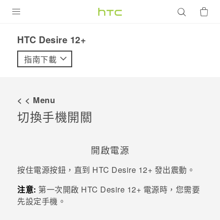
產品
HTC Desire 12+‎
VIVE
指南下載
G REIGNS
智慧型手機
< < Menu
配件
切換手機開關
VIVERSE
開啟電源
優惠專區
按住
電源
按鈕，直到
HTC Desire 12+
發出震動。
焦點訊息
銷售門市
注意:
第一次開啟
HTC Desire 12+
電源時，您需要
校園專案
銷售通路
支援服務
先設定手機。
企業採購
VIVELAND