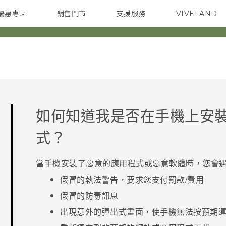
優惠專區
銷售門市
支援服務
VIVELAND
焦點訊息
智慧型手機
校園專案
銷售通路
配件
企業採購
如何知道我是否在手機上安
式？
當手機安裝了惡意的應用程式或惡意軟體時，您會
假冒的執法警告，要求您支付罰款/費用
假冒的防毒訊息
出現意外的彈出式畫面，使手機無法按預期