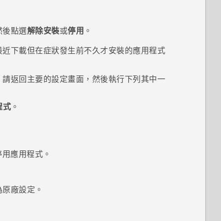
然後點選
解除安裝
或
停用
。
最近下載但在症狀發生前不久才安裝的應用程式
，請返回主要的
設定
畫面，然後執行下列其中一
程式
。
或停用應用程式。
為原廠設定。