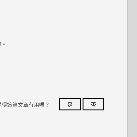
訊。
覺得這篇文章有用嗎？
是
否
您的意見回報可協助他人查看最實用的資訊。