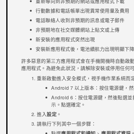
重新導向到非預期的網站或應用程式下載
行動數據和電話帳單出現異常使用量及費用
電話聯絡人收到非預期的訊息或電子郵件
非預期地在社交媒體網站上貼文或上傳
新安裝的應用程式突然出現
安裝新應用程式後，電池續航力出現明顯下
許多惡意的第三方應用程式會在手機開機時自動啟
應用程式。為避免此狀況，請解除安裝或停用任何
重新啟動進入
安全模式
，視手機作業系統而
Android
7 以上版本：按住
電源
鍵，然
Android
6：按住
電源
鍵，然後點選並
示。點選
確定
。
進入
設定
。
請執行下列其中一個步驟：
點選
應用程式和通知
>
應用程式資訊