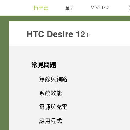
產品
VIVERSE
VIVE
G REIGNS
HTC Desire 12+‎
常見問題
無線與網路
系統效能
如何將手機的網際網路連線分享
給其他裝置使用？
電源與充電
手機異常過熱或溫度過高時該怎
麼辦？
要如何得知我的手機能否在其他
應用程式
Doze 模式如何節省電池電力？
國家的本國網路內使用？