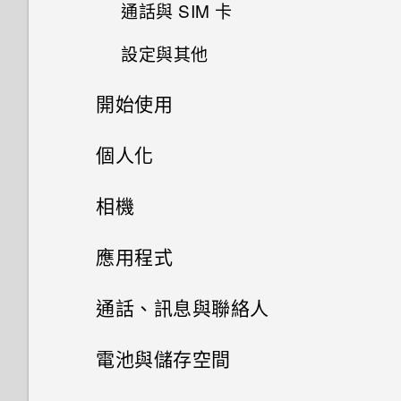
如何檢視 USB 隨身碟內的檔案
通話與 SIM 卡
如何備份相片及影片？
與資料夾？
忘記了手機的螢幕鎖定密碼、
設定與其他
我能將 Micro SIM 卡剪小為
如何在手機與電腦之間複製檔
PIN 碼或圖形該怎麼辦？
我將記憶卡格式化以作為內部儲
Nano SIM 卡以裝入手機內嗎？
案？
存空間使用時，卻出現該記憶卡
開始使用
如何找出手機的 IMEI/MEID 和
手機遺失或遭竊時該怎麼辦？
速度太慢的訊息。為什麼？
序號？
手機上的各種便利功能
個人化
何謂智慧鎖及如何使用？
我的手機是全新的，但可用儲存
為何手機會對我說話？如何關閉
打開包裝與設定
空間卻比總容量少。為什麼？
主畫面配置與字型
此功能？
Android 8.0
相機
為何重新開啟或開啟手機時出現
熟悉新手機的功能
要求我輸入密碼以解密手機？
小工具與捷徑
使用 microSD 記憶卡作為可移
初次設定手機
如何啟用或停用裝置管理員應用
完全個人專屬
拍照和錄影
新增或移除小工具面板
應用程式
除式儲存裝置和使用內部儲存空
程式？
更新
音效偏好設定
HTC Sense 主畫面
間有何不同？
移除螢幕鎖時出現裝置保護功能
新增社交網路、電子郵件帳號等
啟動列
變更主畫面
Google 相簿
拍攝全景相片
通話、訊息與聯絡人
將停止運作的訊息，裝置保護是
軟體與應用程式更新
什麼意思？
開啟或關閉睡眠模式
變更來電鈴聲
選擇要連線到 4G LTE 網路的
新增主畫面小工具
安裝及移除應用程式
主畫面桌布
相機基本資訊
手機通話功能
Google 相簿功能介紹
電池與儲存空間
nano SIM 卡
安裝軟體更新
為何手機設定螢幕鎖密碼後仍不
鎖定螢幕
變更通知音效
使用應用程式
新增主畫面捷徑
簡訊與多媒體簡訊
從 Google Play 商店取得應用
變更預設字型大小
拍攝相片
檢視相片及影片