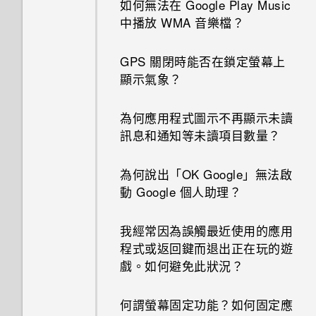
如何無法在 Google Play Music
如果手機不斷重新啟動或無法開
如何查看手機內建的記憶體容量
中播放 WMA 音樂檔？
機進入主畫面，該怎麼辦？
及使用量？
GPS 關閉時能否在鎖定螢幕上
手機無法充電時該怎麼做？
如何重新啟動手機以進入安全模
顯示氣象？
式？
為何電池電力消耗如此快速？
為何應用程式圖示不再顯示未讀
如何從通知面板中移除顯示特定
訊息和通知等未讀項目數量？
應用程式正在背景中執行的通
知？
為何說出「OK Google」無法啟
動 Google 個人助理？
我經常因為誤觸最近使用的應用
程式或返回鍵而退出正在玩的遊
戲。如何避免此狀況？
何謂螢幕固定功能？如何固定應