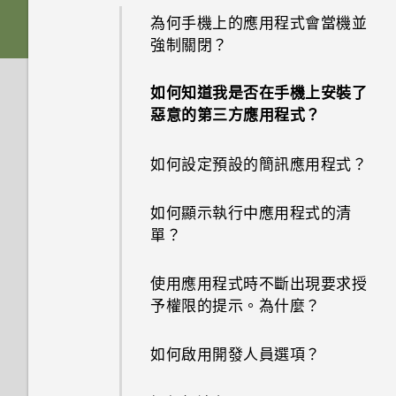
如何查看手機最新的軟體更新？
為何手機上的應用程式會當機並
Android 中的應用程式待機如何
我透過藍牙傳送了一些檔案到電
強制關閉？
節省電池電力？
更新手機軟體前該做哪些準備？
腦。檔案存到哪裡去了？
如何知道我是否在手機上安裝了
設定中的電池最佳化有何作用？
如果無法安裝軟體更新，該怎麼
如何在電信業者的網路中新增存
惡意的第三方應用程式？
辦？
取點？
如何節省電池電力？
如何設定預設的簡訊應用程式？
如何在手機上測試音訊、顯示和
螢幕關閉一段時間後，為何我無
其他部分？
如何顯示執行中應用程式的清
法接收郵件與即時訊息通知？網
單？
路電台廣播也停止了。
為何手機反應緩慢且靜止不動？
使用應用程式時不斷出現要求授
手機無法開機時該怎麼做？
為何手機會自動關機？
予權限的提示。為什麼？
如何使用硬體按鍵重新啟動手
結束或關閉應用程式最好的方式
如何啟用開發人員選項？
機？
為何？