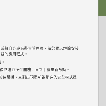
降
動或將自身設為裝置管理員，讓您難以解除安裝
可疑的應用程式。
定。
後點選並按住
關機
，直到手機重新啟動。
按住
關機
，直到出現
重新啟動進入安全模式
提
。