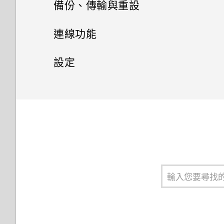
電池
撥打電話
會鎖住？
備份、傳輸與重設
選擇用來傳送 SMS 和 MMS 的
程式
安裝應用程式更新
HTC 應用程式
觸控手勢
SIM 卡
設定預設音量
聯絡人
停用應用程式
分類小工具面板和啟動列上的應
儲存空間
透過 Android 訊息傳送簡訊或
在散景模式下變更焦點
編輯相片
收到來電
備份與重設
延長電池使用時間的提示
連線功能
用程式
從網路下載應用程式
多媒體簡訊
錄音程式
從 Google Play 商店安裝應用
Boost+
認識手機設定
使用雙網路管理員管理 nano
設定預設應用程式
聯絡人清單
釋放儲存空間
程式更新
拍攝連續的相片
剪輯影片
緊急電話
使用省電模式
網際網路連線
備份 HTC Desire 12+
SIM 卡
設定
移動主畫面項目
解除安裝應用程式
錄音
HTC BlinkFeed
輸入文字
設定應用程式連結
編輯聯絡人的資訊
儲存空間類型
藍牙
拍攝影片
通話期間可以執行的動作
顯示電池百分比
重設網路設定
一般設定
指紋辨識器
開啟或關閉數據連線
移除主畫面項目
HTC 主題
如何加快輸入速度？
控制應用程式權限
將聯絡人分組成標籤
我該將記憶卡當作可移除式或內
拍攝自拍照
安全性設定
開啟或關閉藍牙
設定多方通話
查看電池用量
重設 HTC Desire 12+ (硬體重
HTC Desire 12+ 概觀
管理數據使用量
請勿打擾模式
部儲存空間使用呢？
設)
HTC Sense Companion
中文輸入
存取應用程式
新增新的聯絡人
協助工具設定
拍攝自拍影片
連接藍牙耳機
通話記錄
為 nano SIM 卡指派 PIN 碼
查看電池記錄
插入 nano SIM 卡和 MicroSD
Wi-Fi 連線
位置設定
將記憶卡設為內部儲存空間
卡
郵件
使用快速設定
排列應用程式
協助工具設定
使用美膚功能
與藍牙裝置解除配對
切換靜音、震動和一般模式
設定螢幕鎖定
應用程式電池最佳化
連線到 VPN
飛安模式
在手機儲存空間和記憶卡之間移
為電池充電
氣象
擷取手機畫面
應用程式捷徑
動應用程式及資料
使用 TalkBack 操作 HTC
使用自拍計時器拍照
使用藍牙接收檔案
設定智慧鎖
安裝數位憑證
自動旋轉螢幕
Desire 12+
切換手機開關
時鐘
旅行模式
切換最近使用的應用程式
在記憶卡之間移動檔案
關閉鎖定螢幕
使用 HTC Desire 12+ 作為 Wi-