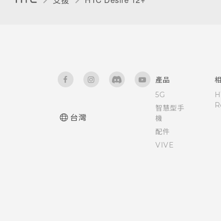
產品
5G
H
R
智慧型手
台灣
機
配件
VIVE