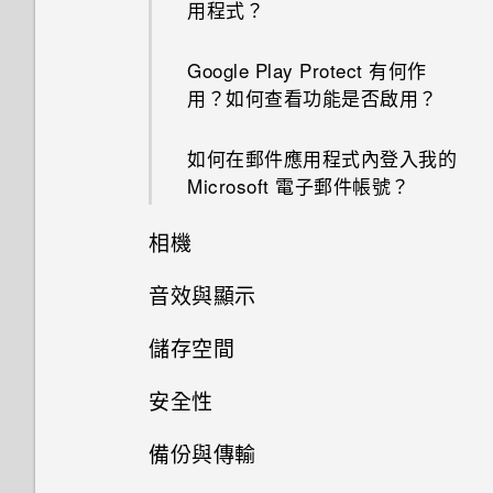
用程式？
Google Play Protect 有何作
用？如何查看功能是否啟用？
如何在郵件應用程式內登入我的
Microsoft 電子郵件帳號？
相機
音效與顯示
為何拍攝的人像照在電腦上會以
橫向顯示？
儲存空間
我認為麥克風壞了。我該怎麼
做？
相片看起來模糊不清嗎？以下有
安全性
如何將檔案與資料夾複製或移到
一些拍照秘訣
記憶卡？
備份與傳輸
如何在重設手機後通過 Google
登入畫面？