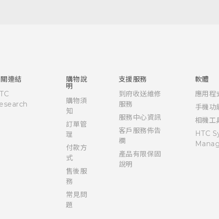
快速入門手冊
使用手冊
Quick start guide
User manual
相關連結
購物說
支援服務
軟體
明
TC
到府收送維修
應用程
購物須
esearch
服務
手機功
知
服務中心資訊
相機工
訂單管
客戶服務佈告
HTC S
理
欄
Manag
付款方
產品有限保固
式
說明
售後服
務
常見問
題