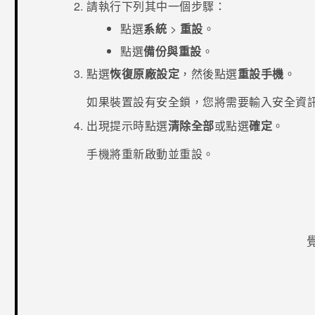
請執行下列其中一個步驟：
點選
系統
>
重設
。
點選
備份與重設
。
點選
恢復原廠設定
，然後點選
重設手機
。
如果裝置設有安全鎖，您將需要輸入安全資
出現提示時點選
清除全部
或點選
確定
。
手機將重新啟動並重設。
感謝您！