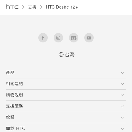
支援
HTC Desire 12+‎
台灣
快速入門手冊
產品
使用手冊
Quick start guide
5G
相關連結
User manual
智慧型手機
HTC Research
購物說明
配件
購物須知
支援服務
VIVE
訂單管理
到府收送維修服務
軟體
付款方式
服務中心資訊
應用程式
關於 HTC