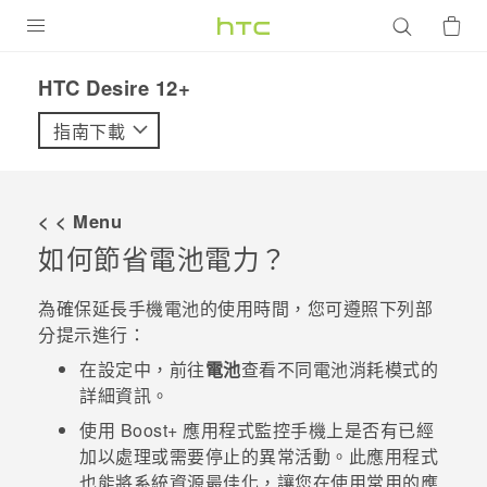
產品
HTC Desire 12+‎
VIVE
指南下載
G REIGNS
智慧型手機
< < Menu
配件
如何節省電池電力？
VIVERSE
為確保延長手機電池的使用時間，您可遵照下列部
分提示進行：
優惠專區
在設定中，前往
電池
查看不同電池消耗模式的
焦點訊息
銷售門市
詳細資訊。
校園專案
使用
Boost+
應用程式監控手機上是否有已經
銷售通路
支援服務
加以處理或需要停止的異常活動。此應用程式
企業採購
也能將系統資源最佳化，讓您在使用常用的應
VIVELAND